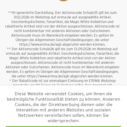
**KI-generierte Darstellung. Der Aktionscode Schule35 gilt bis zum
31.12.2026 im Webshop auf erima.de auf ausgewählte Artikel.
Geschenkgutscheine, Fanartikel, die Magic White Kollektion und
rabattierte Artikel sind von der Aktion ausgeschlossen. Aktionscode ist
nicht kombinierbar mit anderen Aktionen oder Gutscheinen.
Aktionscode muss im Warenkorb eingeben werden. Es gelten im
Übrigen die Allgemeinen Geschäftsbedingungen, die unter
https://www.erima.de/agb abgerufen werden können.
** Der Aktionscode Schule26 gilt bis zum 13.09.2026 im Webshop auf
erima.de auf ausgewählte Artikel. Geschenkgutscheine, Fanartikel, die
Magic White Kollektion und rabattierte Artikel sind von der Aktion
ausgeschlossen. Aktionscode ist nicht kombinierbar mit anderen
Aktionen oder Gutscheinen. Aktionscode muss im Warenkorb eingeben
werden. Es gelten im Übrigen die Allgemeinen Geschäftsbedingungen,
die unter https://www.erima.de/agb abgerufen werden können.
* Der Rabattcode ist zur einmaligen Einlösung im ERIMA Webshop
innerhalb von 90 Tagen ab Zustellung gültig. Das Angebot gilt
ausschließlich für Erstanmeldungen zum Newsletter. Reduzierte Ware
Diese Website verwendet Cookies, um Ihnen die
sowie Geschenkgutscheine sind vom Rabatt ausgeschlossen. Der
bestmögliche Funktionalität bieten zu können. Anderen
Rabattcode ist nicht mit anderen Aktionen oder Gutscheinen
kombinierbar. Der Mindestbestellwert beträgt 50 €
Cookies, die der Direktwerbung dienen oder die
*
Interaktion mit anderen Websites und sozialen
Netzwerken vereinfachen sollen, können Sie
*Alle Preise verstehen sich inkl. Mehrwertsteuer und zzgl.
widersprechen.
Versandkosten
und ggf. Nachnahmegebühren, wenn nicht anders
beschrieben.