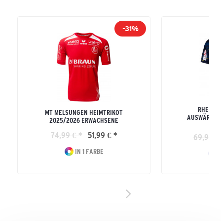
-31%
RHEIN 
MT MELSUNGEN HEIMTRIKOT
AUSWÄRTST
2025/2026 ERWACHSENE
74,99 € *
51,99 € *
69,99 €
IN 1 FARBE
I