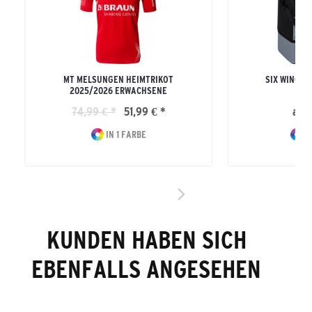
MT MELSUNGEN HEIMTRIKOT
SIX WINGS 
2025/2026 ERWACHSENE
BO
74,99 € *
51,99 € *
ab 3
IN 1 FARBE
I
KUNDEN HABEN SICH
EBENFALLS ANGESEHEN