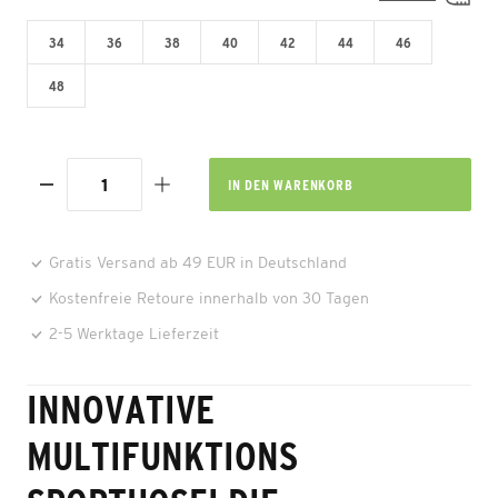
34
36
38
40
42
44
46
48
IN DEN
WARENKORB
Gratis Versand ab 49 EUR in Deutschland
Kostenfreie Retoure innerhalb von 30 Tagen
2-5 Werktage Lieferzeit
INNOVATIVE
MULTIFUNKTIONS