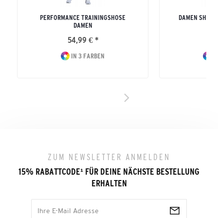
PERFORMANCE TRAININGSHOSE
DAMEN SHOOT
DAMEN
54,99 € *
32
IN 3 FARBEN
I
ZUM NEWSLETTER ANMELDEN
15% RABATTCODE
¹
FÜR DEINE NÄCHSTE BESTELLUNG
ERHALTEN