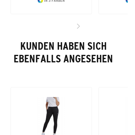
IN 3 FARBEN
I
KUNDEN HABEN SICH
EBENFALLS ANGESEHEN