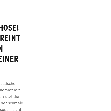
HOSE!
REINT
N
EINER
.
lassischen
e kommt mit
n sitzt die
h der schmale
super leicht