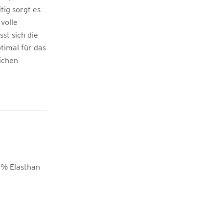
tig sorgt es
volle
st sich die
timal für das
lichen
8% Elasthan