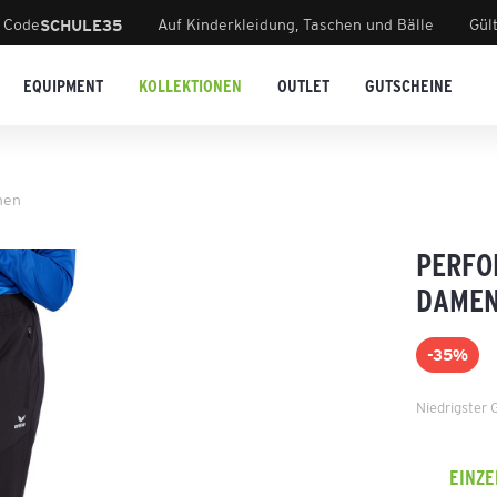
 Code
Auf Kinderkleidung, Taschen und Bälle
Gül
SCHULE35
EQUIPMENT
KOLLEKTIONEN
OUTLET
GUTSCHEINE
men
PERFO
DAME
-35%
Niedrigster 
EINZ