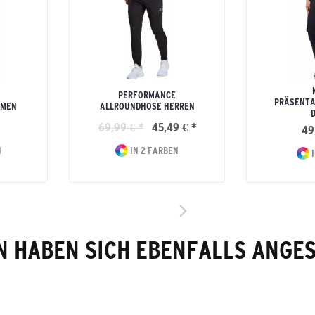
PERFORMANCE
PRÄSENTA
AMEN
ALLROUNDHOSE HERREN
69,99 € *
45,49 € *
49
N
IN 2 FARBEN
I
 HABEN SICH EBENFALLS ANGE