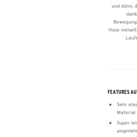
und dünn, d
dank
Bewegungsf
Hose vielsei
Laufe
FEATURES AU
Sehr ela
Material
Super lei
angeneh