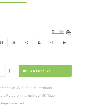
Tabelle
36
38
40
42
44
46
IN DEN
WARENKORB
Versand ab 49 EUR in Deutschland
reie Retoure innerhalb von 30 Tagen
ktage Lieferzeit