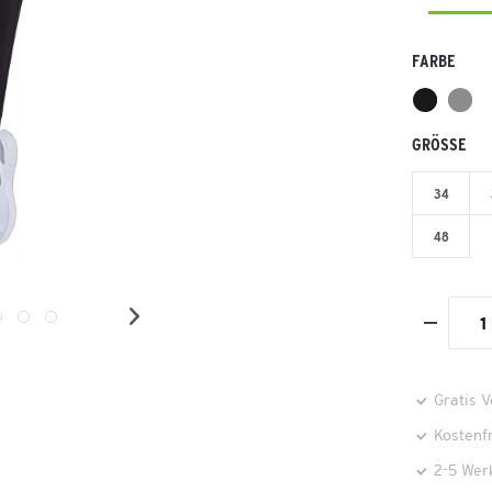
FARBE
GRÖSSE
34
48
Gratis 
Kostenf
2-5 Wer