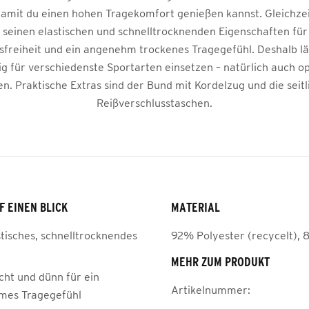
amit du einen hohen Tragekomfort genießen kannst. Gleichzei
 seinen elastischen und schnelltrocknenden Eigenschaften für 
reiheit und ein angenehm trockenes Tragegefühl. Deshalb läs
tig für verschiedenste Sportarten einsetzen – natürlich auch op
n. Praktische Extras sind der Bund mit Kordelzug und die seit
Reißverschlusstaschen.
F EINEN BLICK
MATERIAL
stisches, schnelltrocknendes
92% Polyester (recycelt), 
MEHR ZUM PRODUKT
cht und dünn für ein
Artikelnummer:
mes Tragegefühl