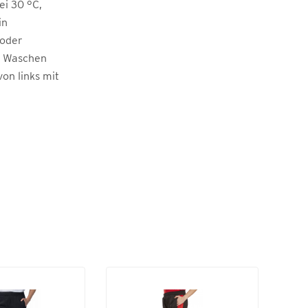
i 30 °C,
in
 oder
m Waschen
von links mit