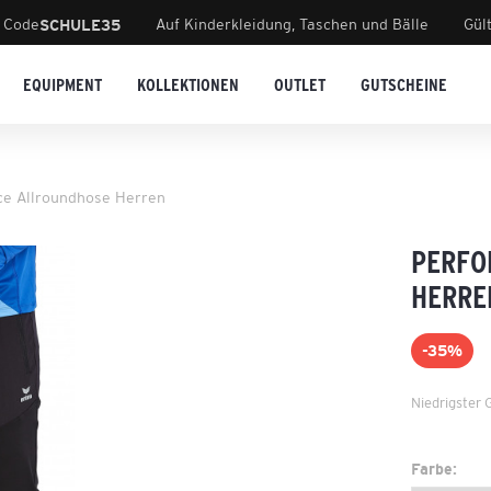
 Code
Auf Kinderkleidung, Taschen und Bälle
Gül
SCHULE35
EQUIPMENT
KOLLEKTIONEN
OUTLET
GUTSCHEINE
e Allroundhose Herren
PERFO
HERRE
-35%
Niedrigster 
Farbe: