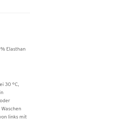
8% Elasthan
i 30 °C,
in
 oder
m Waschen
von links mit