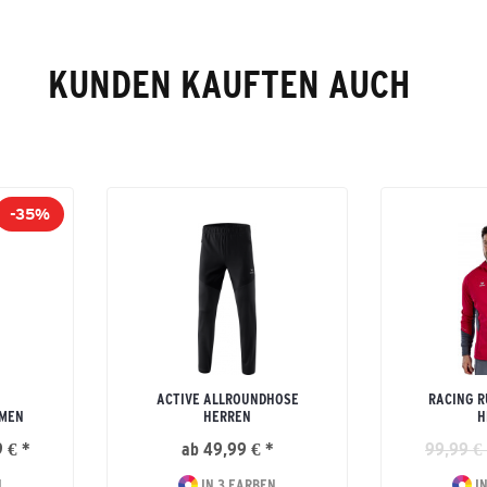
KUNDEN KAUFTEN AUCH
-35%
ACTIVE ALLROUNDHOSE
RACING R
AMEN
HERREN
H
 € *
ab 49,99 € *
99,99 € 
N
IN 3 FARBEN
IN