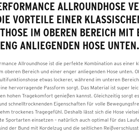
PERFORMANCE ALLROUNDHOSE VE
DIE VORTEILE EINER KLASSISCHE
THOSE IM OBEREN BEREICH MIT 
ENG ANLIEGENDEN HOSE UNTEN
rmance Allroundhose ist die perfekte Kombination aus einer k
m oberen Bereich und einer enger anliegenden Hose unten. Ob
ultifunktionshose etwas lockerer, während im unteren Bereic
eine hervorragende Passform sorgt. Das Material ist super lei
en hohen Tragekomfort genießen kannst. Gleichzeitig sorgt e
 und schnelltrocknenden Eigenschaften für volle Bewegungsfrei
hm trockenes Tragegefühl. Deshalb lässt sich die Hose vielsei
e Sportarten einsetzen – natürlich auch optimal für das Lauf
sind der Bund mit Kordelzug und die seitlichen Reißverschluss