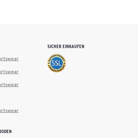
SICHER EINKAUFEN
ortswear
ortswear
ortswear
ortswear
HODEN