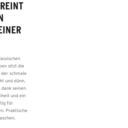
REINT
N
EINER
.
lassischen
en sitzt die
h der schmale
cht und dünn,
s dank seinen
heit und ein
tig für
en. Praktische
taschen.