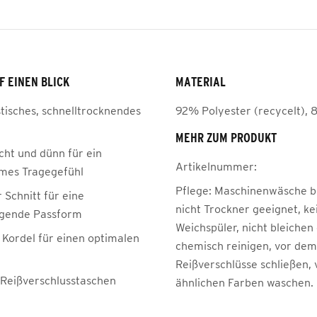
F EINEN BLICK
MATERIAL
stisches, schnelltrocknendes
92% Polyester (recycelt), 
MEHR ZUM PRODUKT
cht und dünn für ein
Artikelnummer:
mes Tragegefühl
Pflege:
Maschinenwäsche be
 Schnitt für eine
nicht Trockner geeignet, ke
agende Passform
Weichspüler, nicht bleichen
 Kordel für einen optimalen
chemisch reinigen, vor de
Reißverschlüsse schließen, 
e Reißverschlusstaschen
ähnlichen Farben waschen.