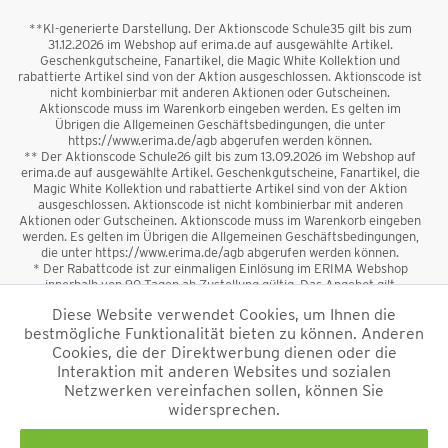
**KI-generierte Darstellung. Der Aktionscode Schule35 gilt bis zum
31.12.2026 im Webshop auf erima.de auf ausgewählte Artikel.
Geschenkgutscheine, Fanartikel, die Magic White Kollektion und
rabattierte Artikel sind von der Aktion ausgeschlossen. Aktionscode ist
nicht kombinierbar mit anderen Aktionen oder Gutscheinen.
Aktionscode muss im Warenkorb eingeben werden. Es gelten im
Übrigen die Allgemeinen Geschäftsbedingungen, die unter
https://www.erima.de/agb abgerufen werden können.
** Der Aktionscode Schule26 gilt bis zum 13.09.2026 im Webshop auf
erima.de auf ausgewählte Artikel. Geschenkgutscheine, Fanartikel, die
Magic White Kollektion und rabattierte Artikel sind von der Aktion
ausgeschlossen. Aktionscode ist nicht kombinierbar mit anderen
Aktionen oder Gutscheinen. Aktionscode muss im Warenkorb eingeben
werden. Es gelten im Übrigen die Allgemeinen Geschäftsbedingungen,
die unter https://www.erima.de/agb abgerufen werden können.
* Der Rabattcode ist zur einmaligen Einlösung im ERIMA Webshop
innerhalb von 90 Tagen ab Zustellung gültig. Das Angebot gilt
ausschließlich für Erstanmeldungen zum Newsletter. Reduzierte Ware
Diese Website verwendet Cookies, um Ihnen die
sowie Geschenkgutscheine sind vom Rabatt ausgeschlossen. Der
bestmögliche Funktionalität bieten zu können. Anderen
Rabattcode ist nicht mit anderen Aktionen oder Gutscheinen
kombinierbar. Der Mindestbestellwert beträgt 50 €
Cookies, die der Direktwerbung dienen oder die
*
Interaktion mit anderen Websites und sozialen
Netzwerken vereinfachen sollen, können Sie
*Alle Preise verstehen sich inkl. Mehrwertsteuer und zzgl.
widersprechen.
Versandkosten
und ggf. Nachnahmegebühren, wenn nicht anders
beschrieben.