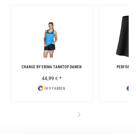
CHANGE BY ERIMA TANKTOP DAMEN
PERFORMAN
44,99 € *
54
IN 9 FARBEN
I