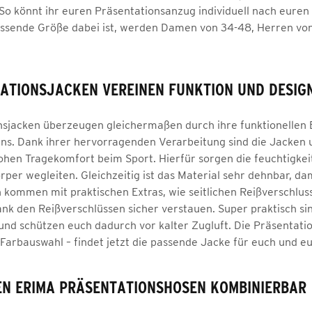
So könnt ihr euren Präsentationsanzug individuell nach eure
assende Größe dabei ist, werden Damen von 34-48, Herren von
ATIONSJACKEN VEREINEN FUNKTION UND DESIG
sjacken überzeugen gleichermaßen durch ihre funktionellen 
gns. Dank ihrer hervorragenden Verarbeitung sind die Jacken 
ohen Tragekomfort beim Sport. Hierfür sorgen die feuchtigkei
per wegleiten. Gleichzeitig ist das Material sehr dehnbar, da
 kommen mit praktischen Extras, wie seitlichen Reißverschlus
nk den Reißverschlüssen sicher verstauen. Super praktisch s
und schützen euch dadurch vor kalter Zugluft. Die Präsentati
 Farbauswahl – findet jetzt die passende Jacke für euch und e
EN ERIMA PRÄSENTATIONSHOSEN KOMBINIERBAR