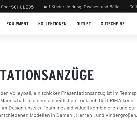
 Code
Auf Kinderkleidung, Taschen und Bälle
Gül
SCHULE35
EQUIPMENT
KOLLEKTIONEN
OUTLET
GUTSCHEINE
TATIONSANZÜGE
oder Volleyball, ein schicker Präsentationsanzug ist im Teams
 Mannschaft in einem einheitlichen Look auf. Bei ERIMA könnt 
 im Design unserer Teamlines individuell kombinieren und eur
erschiedenen Modellen in Damen-, Herren-, und Kindergrößen