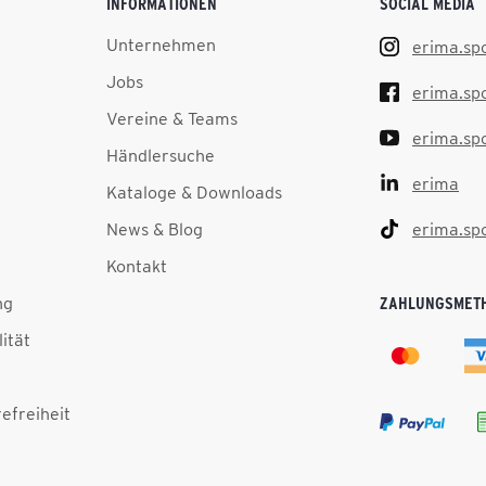
INFORMATIONEN
SOCIAL MEDIA
Unternehmen
erima.sp
Jobs
erima.sp
Vereine & Teams
erima.sp
Händlersuche
erima
Kataloge & Downloads
News & Blog
erima.sp
Kontakt
ng
ZAHLUNGSMET
lität
efreiheit