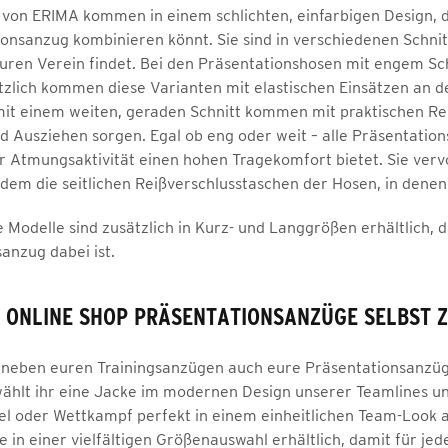
von ERIMA kommen in einem schlichten, einfarbigen Design, da
onsanzug kombinieren könnt. Sie sind in verschiedenen Schnitte
uren Verein findet. Bei den Präsentationshosen mit engem Sc
ätzlich kommen diese Varianten mit elastischen Einsätzen an d
mit einem weiten, geraden Schnitt kommen mit praktischen Re
d Ausziehen sorgen. Egal ob eng oder weit – alle Präsentation
r Atmungsaktivität einen hohen Tragekomfort bietet. Sie verv
rdem die seitlichen Reißverschlusstaschen der Hosen, in denen
e Modelle sind zusätzlich in Kurz- und Langgrößen erhältlich,
anzug dabei ist.
A ONLINE SHOP PRÄSENTATIONSANZÜGE SELBST
r neben euren Trainingsanzügen auch eure Präsentationsanzüg
ählt ihr eine Jacke im modernen Design unserer Teamlines und
l oder Wettkampf perfekt in einem einheitlichen Team-Look a
in einer vielfältigen Größenauswahl erhältlich, damit für jed