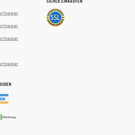
SICHER EINKAUFEN
ortswear
ortswear
ortswear
ortswear
HODEN