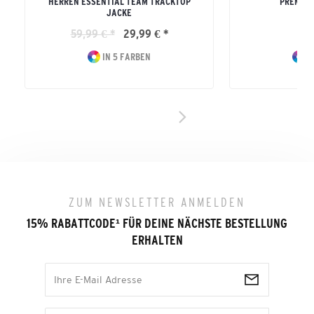
HERREN ESSENTIAL TEAM TRACKTOP
PREMIA 
JACKE
ERW
59,99 € *
29,99 € *
79
IN 5 FARBEN
I
ZUM NEWSLETTER ANMELDEN
15% RABATTCODE
¹
FÜR DEINE NÄCHSTE BESTELLUNG
ERHALTEN