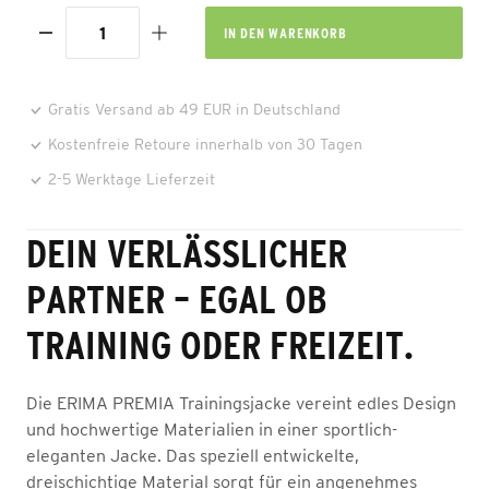
IN DEN
WARENKORB
Gratis Versand ab 49 EUR in Deutschland
Kostenfreie Retoure innerhalb von 30 Tagen
2-5 Werktage Lieferzeit
DEIN VERLÄSSLICHER
PARTNER – EGAL OB
TRAINING ODER FREIZEIT.
Die ERIMA PREMIA Trainingsjacke vereint edles Design
und hochwertige Materialien in einer sportlich-
eleganten Jacke. Das speziell entwickelte,
dreischichtige Material sorgt für ein angenehmes