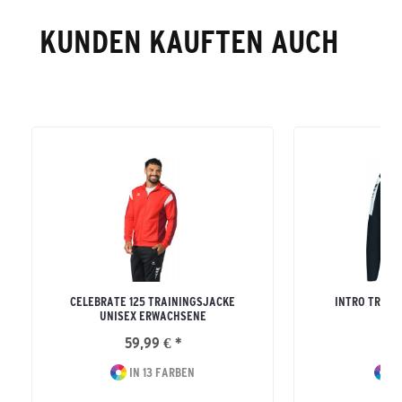
KUNDEN KAUFTEN AUCH
CELEBRATE 125 TRAININGSJACKE
INTRO TRAIN
UNISEX ERWACHSENE
ERW
59,99 € *
34
IN 13 FARBEN
IN