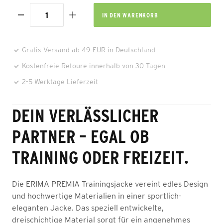
IN DEN
WARENKORB
Gratis Versand ab 49 EUR in Deutschland
Kostenfreie Retoure innerhalb von 30 Tagen
2-5 Werktage Lieferzeit
DEIN VERLÄSSLICHER
PARTNER – EGAL OB
TRAINING ODER FREIZEIT.
Die ERIMA PREMIA Trainingsjacke vereint edles Design
und hochwertige Materialien in einer sportlich-
eleganten Jacke. Das speziell entwickelte,
dreischichtige Material sorgt für ein angenehmes