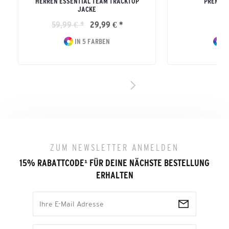
HERREN ESSENTIAL TEAM TRACKTOP
PREMIA 
JACKE
ERW
59,99 € *
29,99 € *
79
IN 5 FARBEN
I
ZUM NEWSLETTER ANMELDEN
15% RABATTCODE
¹
FÜR DEINE NÄCHSTE BESTELLUNG
ERHALTEN