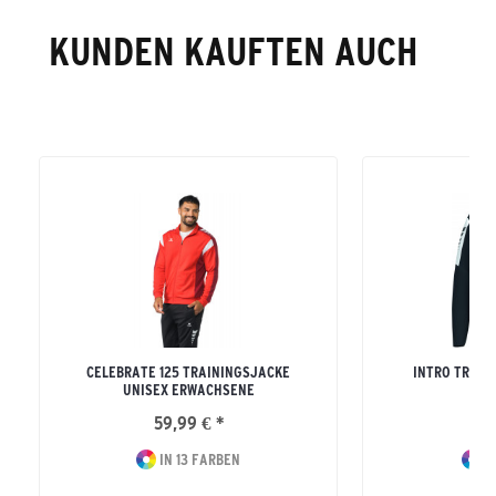
KUNDEN KAUFTEN AUCH
CELEBRATE 125 TRAININGSJACKE
INTRO TRAIN
UNISEX ERWACHSENE
ERW
59,99 € *
34
IN 13 FARBEN
IN