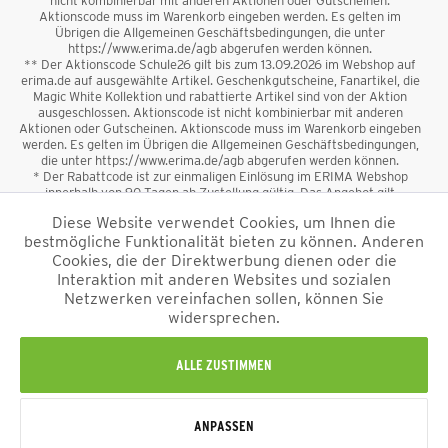
nicht kombinierbar mit anderen Aktionen oder Gutscheinen.
Aktionscode muss im Warenkorb eingeben werden. Es gelten im
Übrigen die Allgemeinen Geschäftsbedingungen, die unter
https://www.erima.de/agb abgerufen werden können.
** Der Aktionscode Schule26 gilt bis zum 13.09.2026 im Webshop auf
erima.de auf ausgewählte Artikel. Geschenkgutscheine, Fanartikel, die
Magic White Kollektion und rabattierte Artikel sind von der Aktion
ausgeschlossen. Aktionscode ist nicht kombinierbar mit anderen
Aktionen oder Gutscheinen. Aktionscode muss im Warenkorb eingeben
werden. Es gelten im Übrigen die Allgemeinen Geschäftsbedingungen,
die unter https://www.erima.de/agb abgerufen werden können.
* Der Rabattcode ist zur einmaligen Einlösung im ERIMA Webshop
innerhalb von 90 Tagen ab Zustellung gültig. Das Angebot gilt
ausschließlich für Erstanmeldungen zum Newsletter. Reduzierte Ware
Diese Website verwendet Cookies, um Ihnen die
sowie Geschenkgutscheine sind vom Rabatt ausgeschlossen. Der
bestmögliche Funktionalität bieten zu können. Anderen
Rabattcode ist nicht mit anderen Aktionen oder Gutscheinen
kombinierbar. Der Mindestbestellwert beträgt 50 €
Cookies, die der Direktwerbung dienen oder die
*
Interaktion mit anderen Websites und sozialen
Netzwerken vereinfachen sollen, können Sie
*Alle Preise verstehen sich inkl. Mehrwertsteuer und zzgl.
widersprechen.
Versandkosten
und ggf. Nachnahmegebühren, wenn nicht anders
beschrieben.
Impressum
AGB
Datenschutzinformation
Alle Rechte vorbehalten © 2026