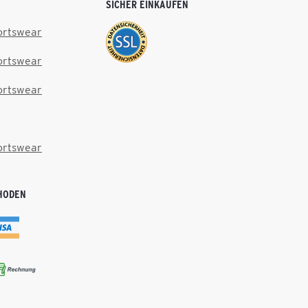
SICHER EINKAUFEN
ortswear
ortswear
ortswear
ortswear
HODEN