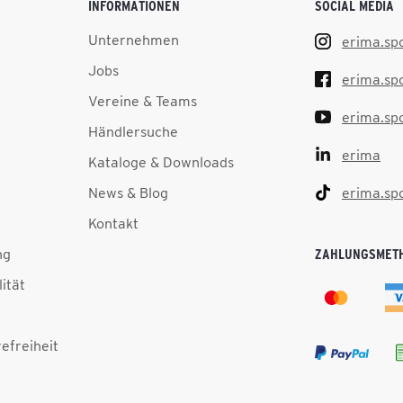
INFORMATIONEN
SOCIAL MEDIA
Unternehmen
erima.sp
Jobs
erima.sp
Vereine & Teams
erima.sp
Händlersuche
erima
Kataloge & Downloads
News & Blog
erima.sp
Kontakt
ng
ZAHLUNGSMET
lität
efreiheit