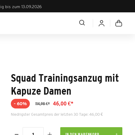
tig bis zum 13.09.2026
Squad Trainingsanzug mit
Kapuze Damen
46,00 €*
- 60%
114,98 €*
Niedrigster Gesamtpreis der letzten 30 Tage: 46,00 €
IN DEN WARENKORB