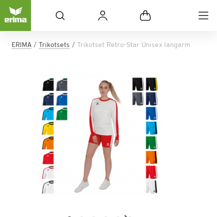
ERIMA
Trikotsets
Trikotset Retro-Star Unisex langarm