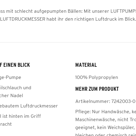
uss mit schlecht aufgepumpten Bällen: Mit unserer LUFTPUMP
LUFTDRUCKMESSER habt ihr den richtigen Luftdruck im Blick
F EINEN BLICK
MATERIAL
ge-Pumpe
100% Polypropylen
tilschlauch und
MEHR ZUM PRODUKT
cher Nadel
Artikelnummer:
7242003-0
ngebautem Luftdruckmesser
Pflege:
Nur Handwäsche, k
 ist hinten im Griff
Maschinenwäsche, nicht Tr
racht
geeignet, kein Weichspüler,
bleichen oder chemisch rei