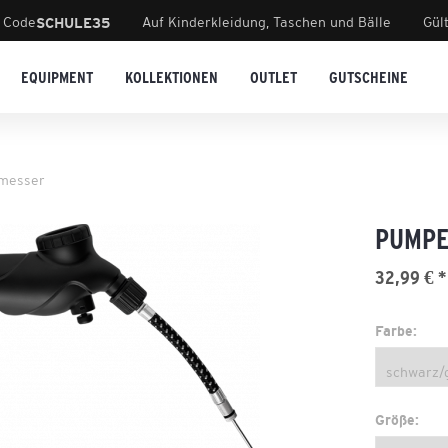
 Code
Auf Kinderkleidung, Taschen und Bälle
Gül
SCHULE35
EQUIPMENT
KOLLEKTIONEN
OUTLET
GUTSCHEINE
kmesser
PUMPE
32,99 € *
Farbe:
Größe: