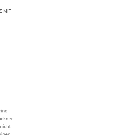
E MIT
.
eine
ockner
 nicht
nigen.