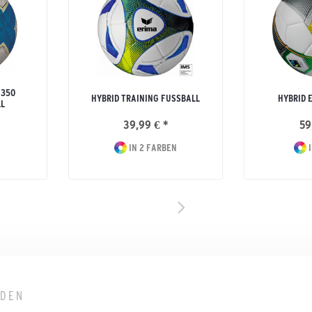
 350
HYBRID TRAINING FUSSBALL
HYBRID 
L
39,99 € *
59
IN 2 FARBEN
I
LDEN