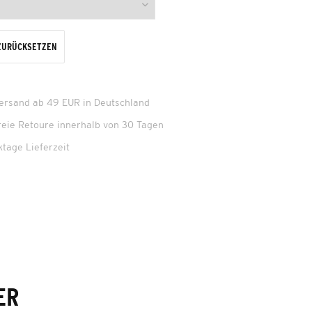
ZURÜCKSETZEN
Versand ab 49 EUR in Deutschland
reie Retoure innerhalb von 30 Tagen
ktage Lieferzeit
ER