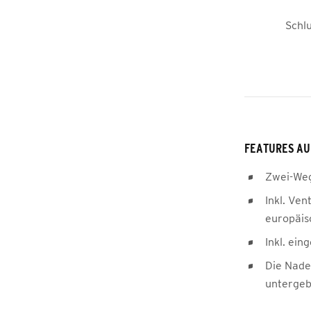
Schl
FEATURES AU
Zwei-We
Inkl. Ven
europäis
Inkl. ei
Die Nadel
untergeb