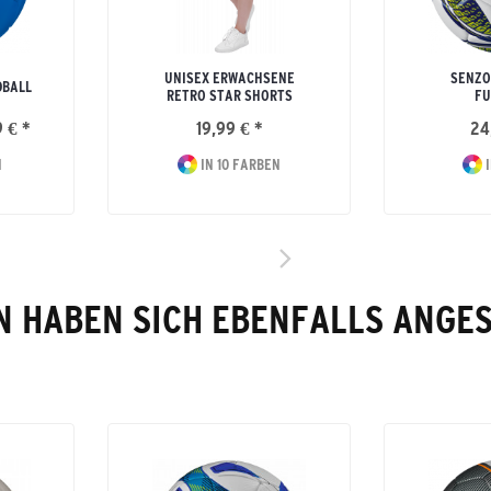
UNISEX ERWACHSENE
SENZO
DBALL
RETRO STAR SHORTS
FU
 € *
19,99 € *
24
N
IN 10 FARBEN
I
 HABEN SICH EBENFALLS ANGE