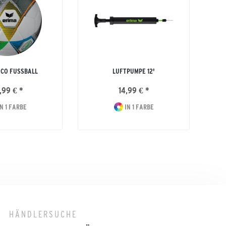
E
ECO FUSSBALL
LUFTPUMPE 12'
,99 € *
14,99 € *
N 1 FARBE
IN 1 FARBE
HÄNDLERSUCHE