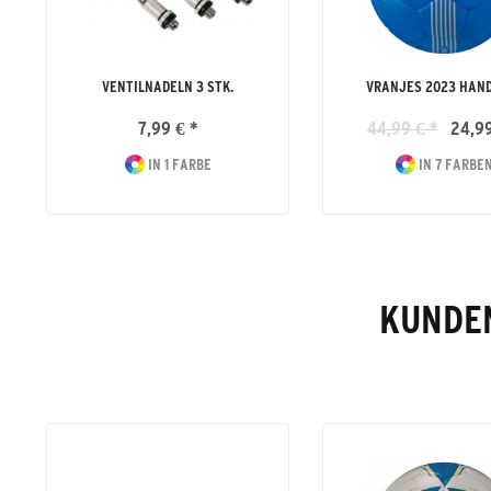
VENTILNADELN 3 STK.
VRANJES 2023 HAN
7,99 € *
44,99 € *
24,99
IN 1 FARBE
IN 7 FARBE
KUNDEN