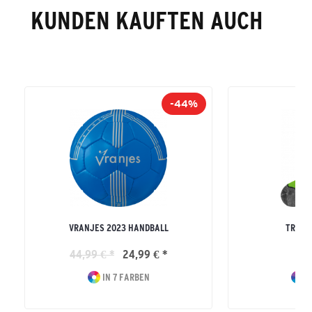
KUNDEN KAUFTEN AUCH
-44%
VRANJES 2023 HANDBALL
TRAIN
44,99 € *
24,99 € *
12
IN 7 FARBEN
I