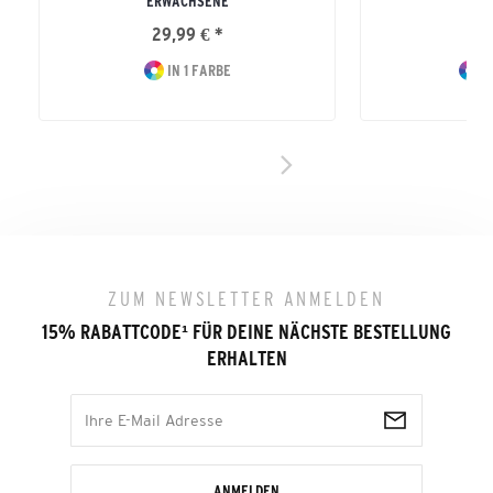
ERWACHSENE
29,99 € *
44
IN 1 FARBE
I
ZUM NEWSLETTER ANMELDEN
15% RABATTCODE
¹
FÜR DEINE NÄCHSTE BESTELLUNG
ERHALTEN
ANMELDEN