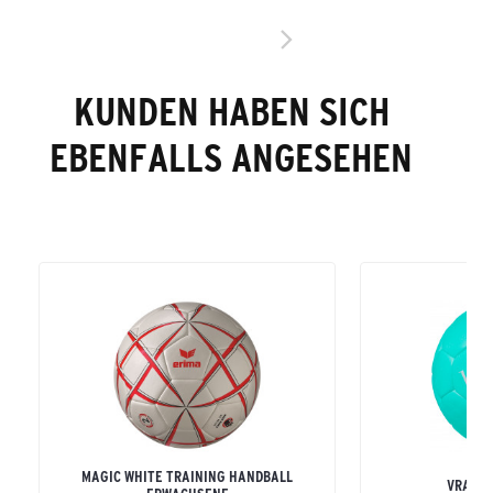
KUNDEN HABEN SICH
EBENFALLS ANGESEHEN
MAGIC WHITE TRAINING HANDBALL
VRANJE