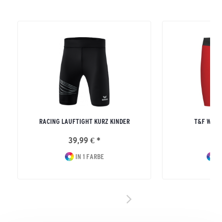
RACING LAUFTIGHT KURZ KINDER
T&F WING
39,99 € *
29
IN 1 FARBE
I