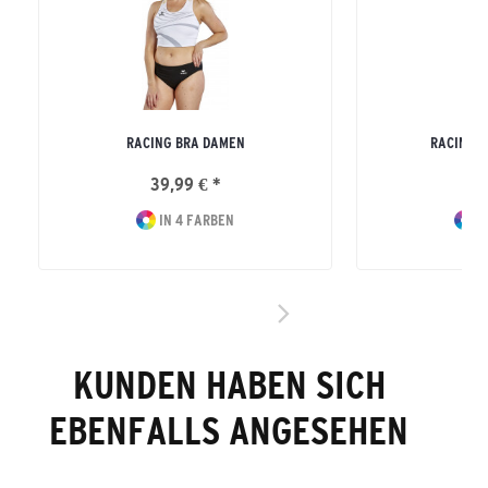
RACING BRA DAMEN
RACING S
39,99 € *
34
IN 4 FARBEN
I
KUNDEN HABEN SICH
EBENFALLS ANGESEHEN