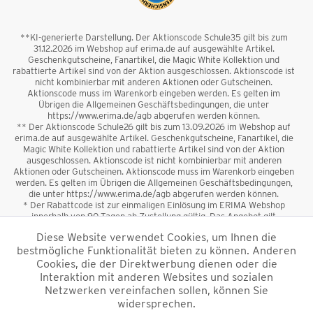
**KI-generierte Darstellung. Der Aktionscode Schule35 gilt bis zum
31.12.2026 im Webshop auf erima.de auf ausgewählte Artikel.
Geschenkgutscheine, Fanartikel, die Magic White Kollektion und
rabattierte Artikel sind von der Aktion ausgeschlossen. Aktionscode ist
nicht kombinierbar mit anderen Aktionen oder Gutscheinen.
Aktionscode muss im Warenkorb eingeben werden. Es gelten im
Übrigen die Allgemeinen Geschäftsbedingungen, die unter
https://www.erima.de/agb abgerufen werden können.
** Der Aktionscode Schule26 gilt bis zum 13.09.2026 im Webshop auf
erima.de auf ausgewählte Artikel. Geschenkgutscheine, Fanartikel, die
Magic White Kollektion und rabattierte Artikel sind von der Aktion
ausgeschlossen. Aktionscode ist nicht kombinierbar mit anderen
Aktionen oder Gutscheinen. Aktionscode muss im Warenkorb eingeben
werden. Es gelten im Übrigen die Allgemeinen Geschäftsbedingungen,
die unter https://www.erima.de/agb abgerufen werden können.
* Der Rabattcode ist zur einmaligen Einlösung im ERIMA Webshop
innerhalb von 90 Tagen ab Zustellung gültig. Das Angebot gilt
ausschließlich für Erstanmeldungen zum Newsletter. Reduzierte Ware
Diese Website verwendet Cookies, um Ihnen die
sowie Geschenkgutscheine sind vom Rabatt ausgeschlossen. Der
bestmögliche Funktionalität bieten zu können. Anderen
Rabattcode ist nicht mit anderen Aktionen oder Gutscheinen
kombinierbar. Der Mindestbestellwert beträgt 50 €
Cookies, die der Direktwerbung dienen oder die
*
Interaktion mit anderen Websites und sozialen
Netzwerken vereinfachen sollen, können Sie
*Alle Preise verstehen sich inkl. Mehrwertsteuer und zzgl.
widersprechen.
Versandkosten
und ggf. Nachnahmegebühren, wenn nicht anders