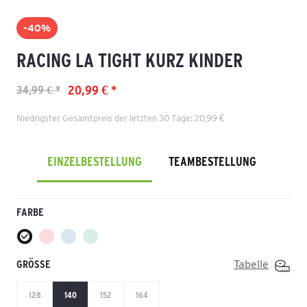
-40%
RACING LA TIGHT KURZ KINDER
20,99 € *
34,99 € *
Niedrigster Gesamtpreis der letzten 30 Tage: 20,99 €
EINZELBESTELLUNG
TEAMBESTELLUNG
FARBE
GRÖSSE
Tabelle
128
140
152
164