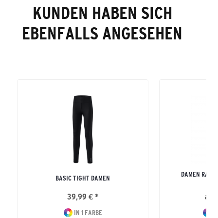
KUNDEN HABEN SICH
EBENFALLS ANGESEHEN
DAMEN RACE 
BASIC TIGHT DAMEN
39,99 € *
ab 
IN 1 FARBE
I