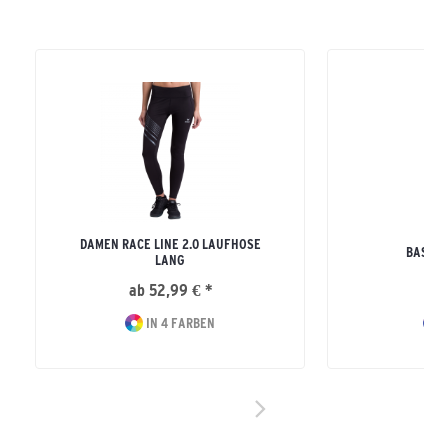
DAMEN RACE LINE 2.0 LAUFHOSE
BASIC 
LANG
ab 52,99 € *
39
IN 4 FARBEN
I