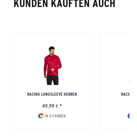
KUNDEN KAUFTEN AUCH
RACING LONGSLEEVE HERREN
RACING 
49,99 € *
44
IN 6 FARBEN
I