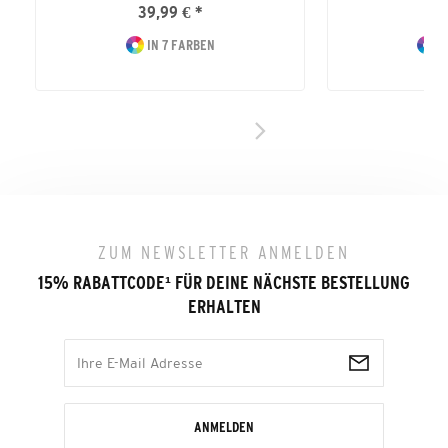
39,99 € *
44
IN 7 FARBEN
I
ZUM NEWSLETTER ANMELDEN
15% RABATTCODE
¹
FÜR DEINE NÄCHSTE BESTELLUNG
ERHALTEN
ANMELDEN