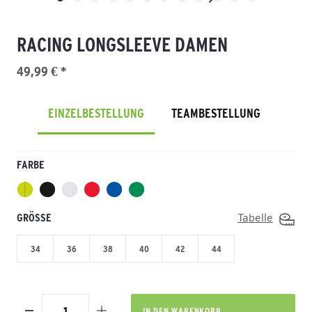
RACING LONGSLEEVE DAMEN
49,99 € *
EINZELBESTELLUNG
TEAMBESTELLUNG
FARBE
GRÖSSE
Tabelle
34
36
38
40
42
44
IN DEN
WARENKORB