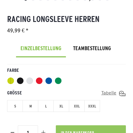
RACING LONGSLEEVE HERREN
49,99 € *
EINZELBESTELLUNG
TEAMBESTELLUNG
FARBE
GRÖSSE
Tabelle
S
M
L
XL
XXL
XXXL
IN DEN
WARENKORB