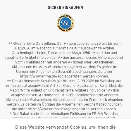
SICHER EINKAUFEN
**KI-generierte Darstellung. Der Aktionscode Schule35 gilt bis zum
31.12.2026 im Webshop auf erima.de auf ausgewählte Artikel.
Geschenkgutscheine, Fanartikel, die Magic White Kollektion und
rabattierte Artikel sind von der Aktion ausgeschlossen. Aktionscode ist
nicht kombinierbar mit anderen Aktionen oder Gutscheinen.
Aktionscode muss im Warenkorb eingeben werden. Es gelten im
Übrigen die Allgemeinen Geschäftsbedingungen, die unter
https://www.erima.de/agb abgerufen werden können.
** Der Aktionscode Schule26 gilt bis zum 13.09.2026 im Webshop auf
erima.de auf ausgewählte Artikel. Geschenkgutscheine, Fanartikel, die
Magic White Kollektion und rabattierte Artikel sind von der Aktion
ausgeschlossen. Aktionscode ist nicht kombinierbar mit anderen
Aktionen oder Gutscheinen. Aktionscode muss im Warenkorb eingeben
werden. Es gelten im Übrigen die Allgemeinen Geschäftsbedingungen,
die unter https://www.erima.de/agb abgerufen werden können.
* Der Rabattcode ist zur einmaligen Einlösung im ERIMA Webshop
innerhalb von 90 Tagen ab Zustellung gültig. Das Angebot gilt
ausschließlich für Erstanmeldungen zum Newsletter. Reduzierte Ware
Diese Website verwendet Cookies, um Ihnen die
sowie Geschenkgutscheine sind vom Rabatt ausgeschlossen. Der