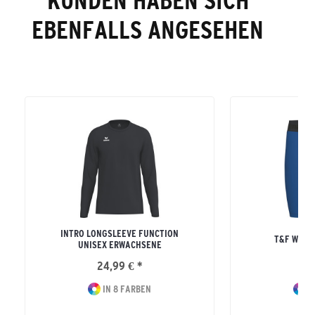
KUNDEN HABEN SICH
EBENFALLS ANGESEHEN
INTRO LONGSLEEVE FUNCTION
T&F WING
UNISEX ERWACHSENE
24,99 € *
34
IN 8 FARBEN
I