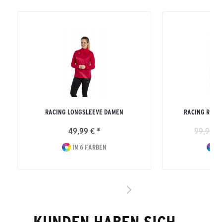
RACING LONGSLEEVE DAMEN
RACING RUNN
49,99 € *
99,99 €
IN 6 FARBEN
I