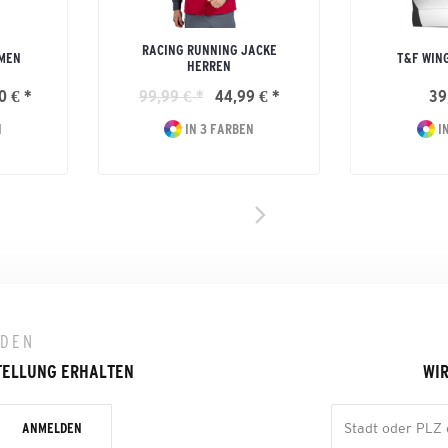
RACING RUNNING JACKE
AMEN
T&F WIN
HERREN
0 € *
99,99 € *
44,99 € *
39
N
IN 3 FARBEN
IN
LDEN
TELLUNG ERHALTEN
WIR
ANMELDEN