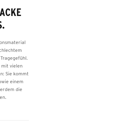
JACKE
.
ionsmaterial
schlechtem
 Tragegefühl.
 mit vielen
en: Sie kommt
sowie einem
ßerdem die
en.