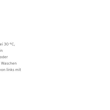
i 30 °C,
in
 oder
m Waschen
von links mit