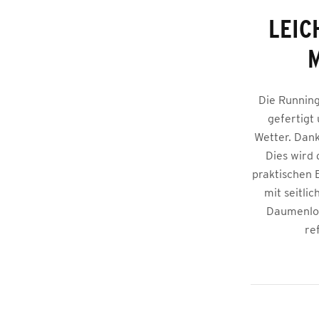
LEIC
M
Die Running
gefertigt
Wetter. Dank
Dies wird 
praktischen 
mit seitli
Daumenloc
re