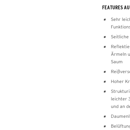
FEATURES AU
Sehr lei
Funktion
Seitlich
Reflekti
Ärmeln u
Saum
Reißvers
Hoher Kr
Struktur
leichter
und an d
Daumenl
Belüftun