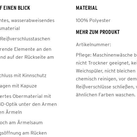
F EINEN BLICK
MATERIAL
chtes, wasserabweisendes
100% Polyester
smaterial
MEHR ZUM PRODUKT
e Reißverschlusstaschen
Artikelnummer:
erende Elemente an den
Pflege:
Maschinenwäsche be
nd auf der Rückseite am
nicht Trockner geeignet, ke
Weichspüler, nicht bleichen
chluss mit Kinnschutz
chemisch reinigen, vor de
agen mit Kapuze
Reißverschlüsse schließen, 
ähnlichen Farben waschen.
iertes Obermaterial mit
 3D-Optik unter den Armen
en Ärmeln
och am Ärmelsaum
gsöffnung am Rücken