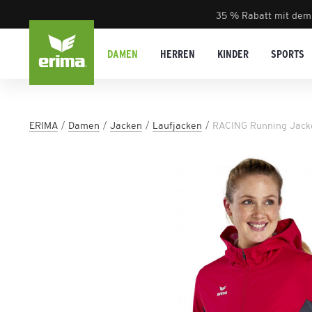
35 % Rabatt mit dem
DAMEN
HERREN
KINDER
SPORTS
ERIMA
Damen
Jacken
Laufjacken
RACING Running Jac