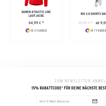
DAMEN ATHLETIC LINE
RIO 2.0 SHORTS D
LAUFJACKE
64,99 € *
19,99 € *
ab 9,0
IN 3 FARBEN
IN 7 FARBE
ZUM NEWSLETTER ANME
15% RABATTCODE
¹
FÜR DEINE NÄCHSTE BES