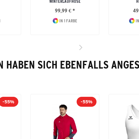
WINTERLAUFHOSE
H
99,99 € *
49
N
IN 1 FARBE
IN
 HABEN SICH EBENFALLS ANGE
-55%
-55%