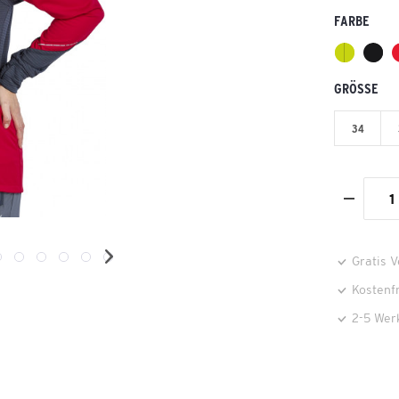
FARBE
GRÖSSE
34
Gratis 
Kostenf
2-5 Wer