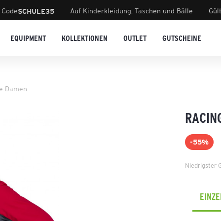
 Code
Auf Kinderkleidung, Taschen und Bälle
Gül
SCHULE35
EQUIPMENT
KOLLEKTIONEN
OUTLET
GUTSCHEINE
ke Damen
RACIN
-55%
Niedrigster 
EINZ