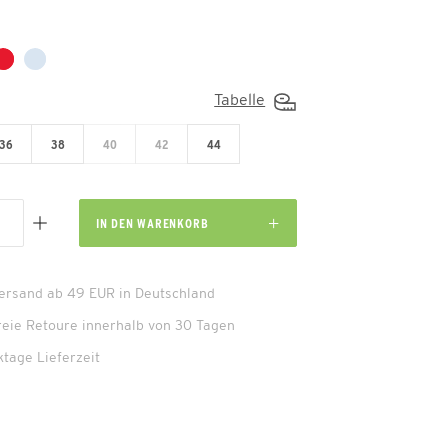
Tabelle
36
38
40
42
44
IN DEN
WARENKORB
Versand ab 49 EUR in Deutschland
reie Retoure innerhalb von 30 Tagen
ktage Lieferzeit