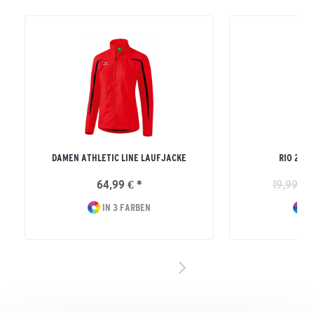
DAMEN ATHLETIC LINE LAUFJACKE
RIO 2.0
64,99 € *
19,99 € 
IN 3 FARBEN
I