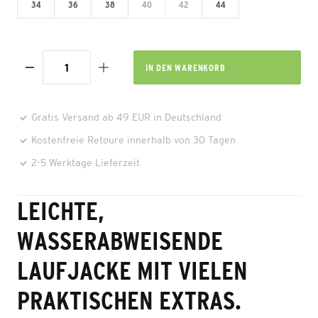
34
36
38
40
42
44
IN DEN
WARENKORB
Gratis Versand ab 49 EUR in Deutschland
Kostenfreie Retoure innerhalb von 30 Tagen
2-5 Werktage Lieferzeit
LEICHTE,
WASSERABWEISENDE
LAUFJACKE MIT VIELEN
PRAKTISCHEN EXTRAS.