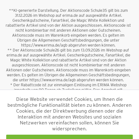
**KI-generierte Darstellung. Der Aktionscode Schule35 gilt bis zum
31.12.2026 im Webshop auf erima.de auf ausgewählte Artikel.
Geschenkgutscheine, Fanartikel, die Magic White Kollektion und
rabattierte Artikel sind von der Aktion ausgeschlossen. Aktionscode ist
nicht kombinierbar mit anderen Aktionen oder Gutscheinen.
Aktionscode muss im Warenkorb eingeben werden. Es gelten im
Übrigen die Allgemeinen Geschäftsbedingungen, die unter
https://www.erima.de/agb abgerufen werden können.
** Der Aktionscode Schule26 gilt bis zum 13.09.2026 im Webshop auf
erima.de auf ausgewählte Artikel. Geschenkgutscheine, Fanartikel, die
Magic White Kollektion und rabattierte Artikel sind von der Aktion
ausgeschlossen. Aktionscode ist nicht kombinierbar mit anderen
Aktionen oder Gutscheinen. Aktionscode muss im Warenkorb eingeben
werden. Es gelten im Übrigen die Allgemeinen Geschäftsbedingungen,
die unter https://www.erima.de/agb abgerufen werden können.
* Der Rabattcode ist zur einmaligen Einlösung im ERIMA Webshop
innerhalb von 90 Tagen ab Zustellung gültig. Das Angebot gilt
ausschließlich für Erstanmeldungen zum Newsletter. Reduzierte Ware
Diese Website verwendet Cookies, um Ihnen die
sowie Geschenkgutscheine sind vom Rabatt ausgeschlossen. Der
bestmögliche Funktionalität bieten zu können. Anderen
Rabattcode ist nicht mit anderen Aktionen oder Gutscheinen
kombinierbar. Der Mindestbestellwert beträgt 50 €
Cookies, die der Direktwerbung dienen oder die
*
Interaktion mit anderen Websites und sozialen
Netzwerken vereinfachen sollen, können Sie
*Alle Preise verstehen sich inkl. Mehrwertsteuer und zzgl.
widersprechen.
Versandkosten
und ggf. Nachnahmegebühren, wenn nicht anders
beschrieben.