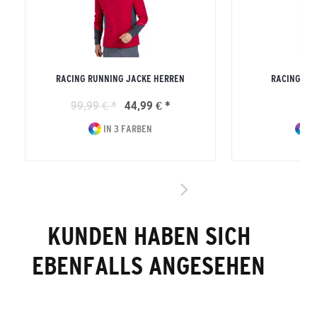
RACING RUNNING JACKE HERREN
RACING LO
99,99 € *
44,99 € *
49
IN 3 FARBEN
I
KUNDEN HABEN SICH
EBENFALLS ANGESEHEN