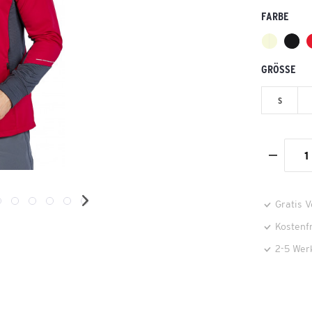
FARBE
GRÖSSE
S
Gratis 
Kostenf
2-5 Wer