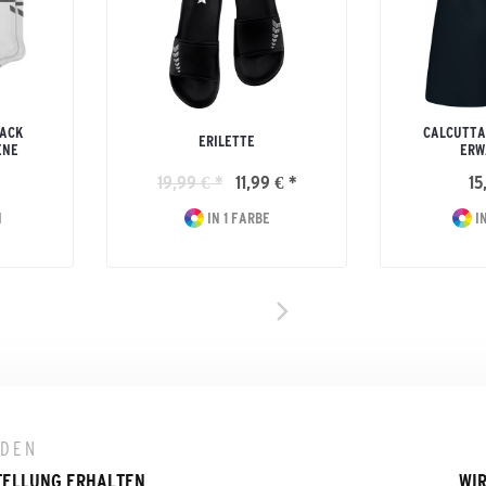
PACK
CALCUTTA
ERILETTE
ENE
ERW
19,99 € *
11,99 € *
15
N
IN 1 FARBE
IN
LDEN
TELLUNG ERHALTEN
WIR