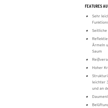
FEATURES AU
Sehr lei
Funktion
Seitlich
Reflekti
Ärmeln u
Saum
Reißvers
Hoher Kr
Struktur
leichter
und an d
Daumenl
Belüftun