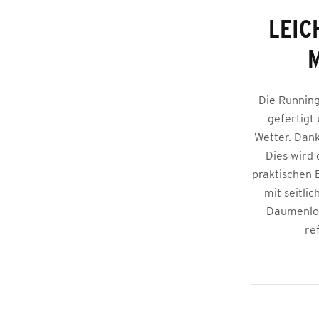
LEIC
M
Die Running
gefertigt
Wetter. Dank
Dies wird 
praktischen 
mit seitli
Daumenloc
re