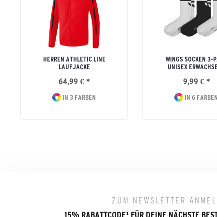
HERREN ATHLETIC LINE
WINGS SOCKEN 3-
LAUFJACKE
UNISEX ERWACHS
64,99 € *
9,99 € *
IN 3 FARBEN
IN 6 FARBE
ZUM NEWSLETTER ANME
15% RABATTCODE
¹
FÜR DEINE NÄCHSTE BES