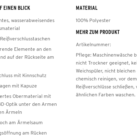
F EINEN BLICK
MATERIAL
chtes, wasserabweisendes
100% Polyester
smaterial
MEHR ZUM PRODUKT
e Reißverschlusstaschen
Artikelnummer:
erende Elemente an den
Pflege:
Maschinenwäsche be
nd auf der Rückseite am
nicht Trockner geeignet, ke
Weichspüler, nicht bleichen
chluss mit Kinnschutz
chemisch reinigen, vor de
agen mit Kapuze
Reißverschlüsse schließen, 
ähnlichen Farben waschen.
iertes Obermaterial mit
 3D-Optik unter den Armen
en Ärmeln
och am Ärmelsaum
gsöffnung am Rücken