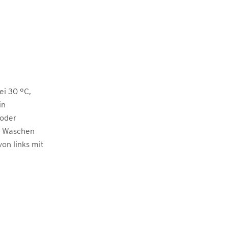
i 30 °C,
in
 oder
m Waschen
von links mit