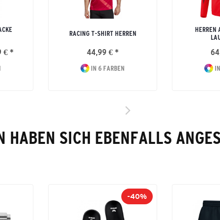
ACKE
HERREN 
RACING T-SHIRT HERREN
LA
 € *
44,99 € *
64
N
IN 6 FARBEN
IN
 HABEN SICH EBENFALLS ANGE
-40%