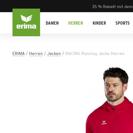
35 % Rabatt mit dem
DAMEN
HERREN
KINDER
SPORTS
ERIMA
Herren
Jacken
RACING Running Jacke Herren