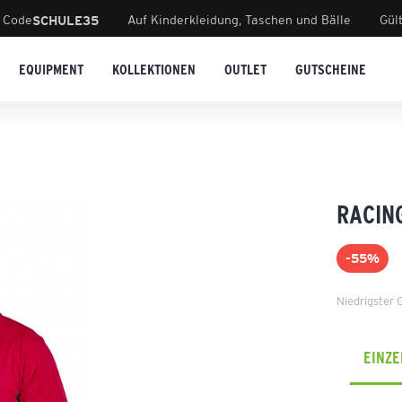
 Code
Auf Kinderkleidung, Taschen und Bälle
Gül
SCHULE35
EQUIPMENT
KOLLEKTIONEN
OUTLET
GUTSCHEINE
RACIN
-55%
Niedrigster 
EINZ