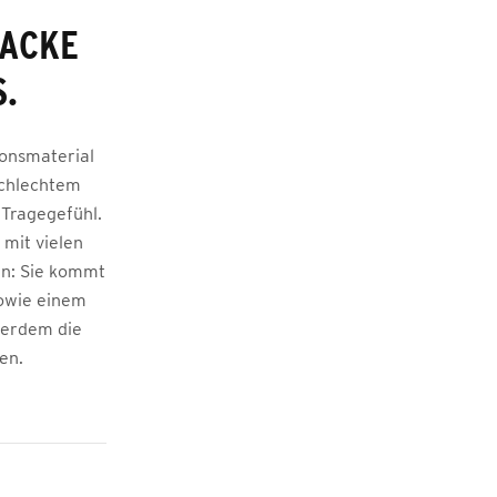
JACKE
.
ionsmaterial
schlechtem
 Tragegefühl.
 mit vielen
en: Sie kommt
sowie einem
ßerdem die
en.