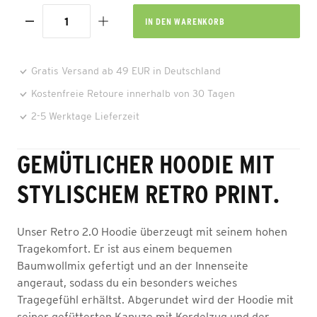
IN DEN
WARENKORB
Gratis Versand ab 49 EUR in Deutschland
Kostenfreie Retoure innerhalb von 30 Tagen
2-5 Werktage Lieferzeit
GEMÜTLICHER HOODIE MIT
STYLISCHEM RETRO PRINT.
Unser Retro 2.0 Hoodie überzeugt mit seinem hohen
Tragekomfort. Er ist aus einem bequemen
Baumwollmix gefertigt und an der Innenseite
angeraut, sodass du ein besonders weiches
Tragegefühl erhältst. Abgerundet wird der Hoodie mit
seiner gefütterten Kapuze mit Kordelzug und der