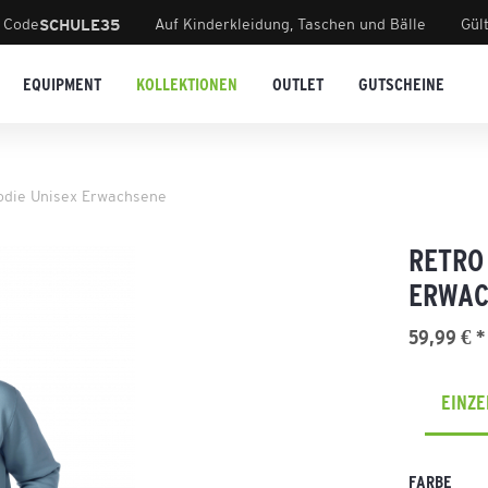
 Code
Auf Kinderkleidung, Taschen und Bälle
Gül
SCHULE35
EQUIPMENT
KOLLEKTIONEN
OUTLET
GUTSCHEINE
oodie Unisex Erwachsene
RETRO 
ERWAC
59,99 € *
EINZ
FARBE