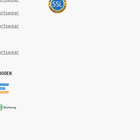
ortswear
ortswear
ortswear
HODEN