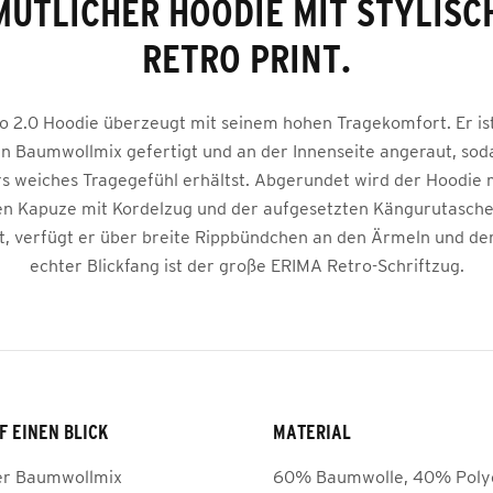
MÜTLICHER HOODIE MIT STYLISC
RETRO PRINT.
o 2.0 Hoodie überzeugt mit seinem hohen Tragekomfort. Er is
 Baumwollmix gefertigt und an der Innenseite angeraut, soda
s weiches Tragegefühl erhältst. Abgerundet wird der Hoodie m
en Kapuze mit Kordelzug und der aufgesetzten Kängurutasche
zt, verfügt er über breite Rippbündchen an den Ärmeln und d
echter Blickfang ist der große ERIMA Retro-Schriftzug.
F EINEN BLICK
MATERIAL
r Baumwollmix
60% Baumwolle, 40% Poly