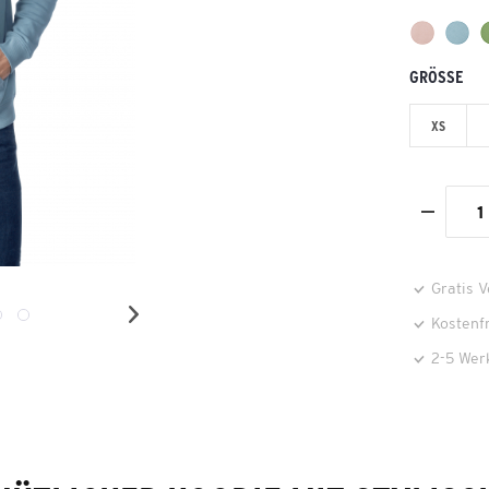
GRÖSSE
XS
Gratis 
Kostenf
2-5 Wer