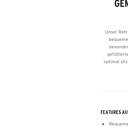
GE
Unser Retr
bequemen
besonder
gefüttert
optimal sit
FEATURES AU
Bequeme