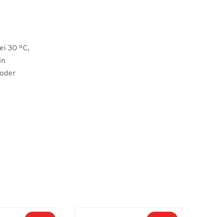
i 30 °C,
in
 oder