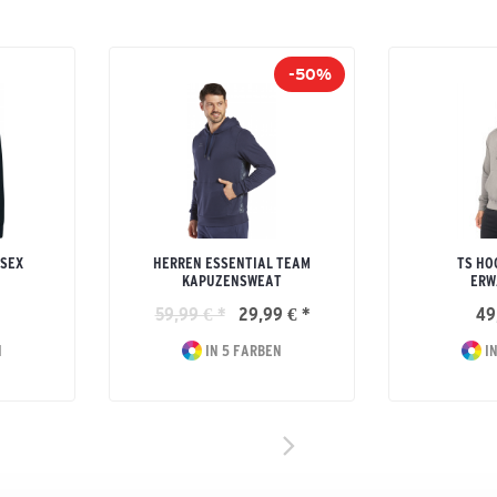
-50%
ISEX
HERREN ESSENTIAL TEAM
TS HO
KAPUZENSWEAT
ERW
59,99 € *
29,99 € *
49
N
IN 5 FARBEN
IN