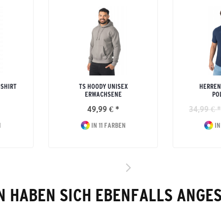
-SHIRT
TS HOODY UNISEX
HERREN
ERWACHSENE
PO
49,99 € *
34,99 € *
N
IN 11 FARBEN
IN
 HABEN SICH EBENFALLS ANGE