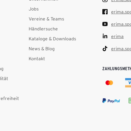
Jobs
erima.sp
Vereine & Teams
erima.sp
Händlersuche
erima
Kataloge & Downloads
News & Blog
erima.sp
Kontakt
ng
ZAHLUNGSMET
lität
efreiheit