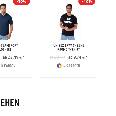
-36%
-46%
 TEAMSPORT
UNISEX ERWACHSENE
LOSHIRT
PROMO T-SHIRT
ab 22,49 € *
17,99 € *
ab 9,74 € *
 14 FARBEN
IN 9 FARBEN
SEHEN