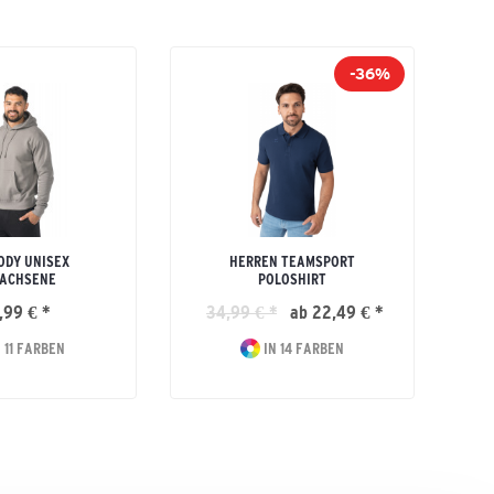
-36%
ODY UNISEX
HERREN TEAMSPORT
R
ACHSENE
POLOSHIRT
,99 € *
34,99 € *
ab 22,49 € *
 11 FARBEN
IN 14 FARBEN