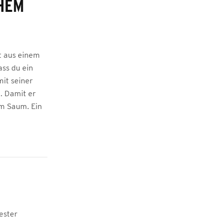
HEM
t aus einem
ss du ein
it seiner
. Damit er
em Saum. Ein
ester