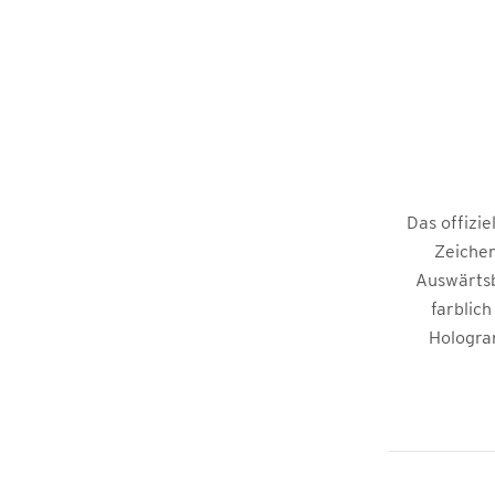
Das offizi
Zeichen
Auswärtsbl
farblic
Hologra