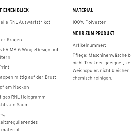
F EINEN BLICK
MATERIAL
ielle RNL-Auswärtstrikot
100% Polyester
MEHR ZUM PRODUKT
ter Kragen
Artikelnummer:
es ERIMA 6 Wings-Design auf
Pflege:
Maschinenwäsche be
ltern
nicht Trockner geeignet, ke
Print
Weichspüler, nicht bleichen
appen mittig auf der Brust
chemisch reinigen.
pf am Nacken
tiges RNL-Hologramm
chts am Saum
es,
keitsregulierendes
rmaterial