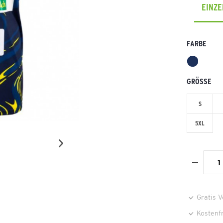
EINZ
FARBE
GRÖSSE
S
5XL
Gratis 
Kostenf