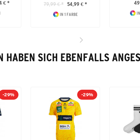
4 € *
49
79,99 € *
54,99 € *
N
IN
IN 1 FARBE
 HABEN SICH EBENFALLS ANGE
-29%
-29%