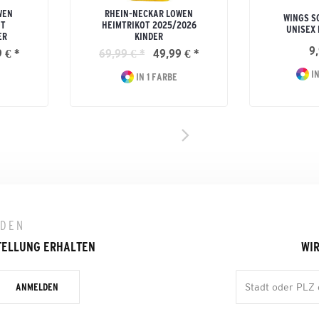
WEN
RHEIN-NECKAR LÖWEN
WINGS S
OT
HEIMTRIKOT 2025/2026
UNISEX
ER
KINDER
9,
 € *
69,99 € *
49,99 € *
IN
IN 1 FARBE
LDEN
TELLUNG ERHALTEN
WIR
ANMELDEN