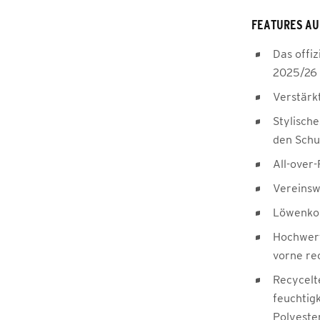
FEATURES AU
Das offiz
2025/26
Verstärk
Stylisch
den Schu
All-over-
Vereinsw
Löwenko
Hochwer
vorne re
Recycelt
feuchtig
Polyeste