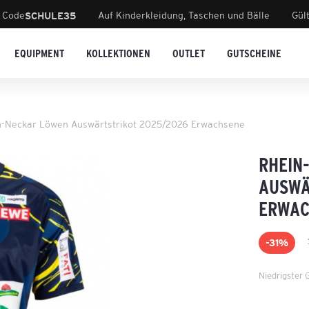
 Code
Auf Kinderkleidung, Taschen und Bälle
Gül
SCHULE35
EQUIPMENT
KOLLEKTIONEN
OUTLET
GUTSCHEINE
n-Neckar Löwen Auswärtstrikot 2025/2026 Erwachsene
RHEIN
AUSWÄ
ERWAC
-31%
Niedrigster 