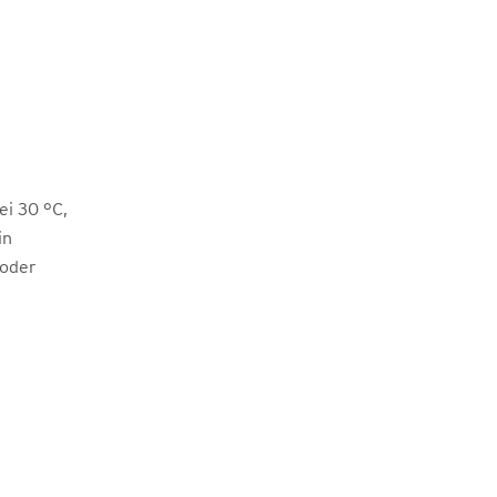
i 30 °C,
in
 oder