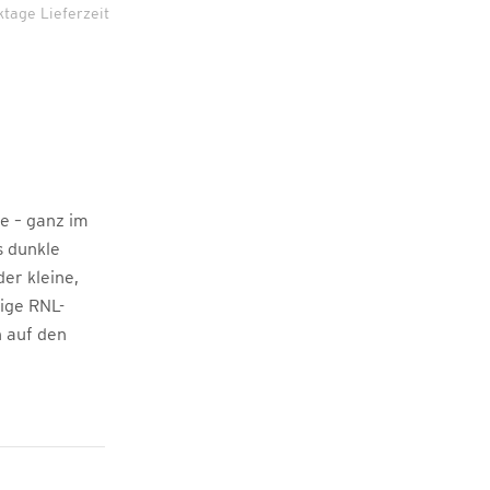
ktage Lieferzeit
e – ganz im
s dunkle
der kleine,
ige RNL-
 auf den