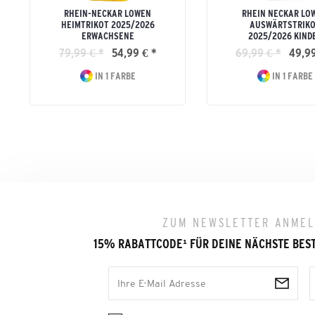
RHEIN-NECKAR LÖWEN
RHEIN NECKAR LÖ
HEIMTRIKOT 2025/2026
AUSWÄRTSTRIK
ERWACHSENE
2025/2026 KIND
79,99 € *
54,99 € *
69,99 € *
49,99
IN 1 FARBE
IN 1 FARBE
ZUM NEWSLETTER ANME
15% RABATTCODE
¹
FÜR DEINE NÄCHSTE BES