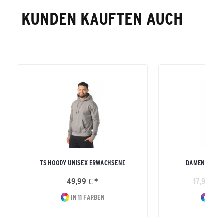
KUNDEN KAUFTEN AUCH
TS HOODY UNISEX ERWACHSENE
DAMEN TEA
49,99 € *
17,99 €
IN 11 FARBEN
IN