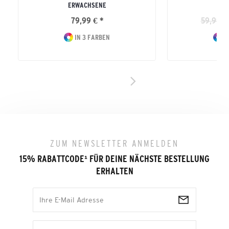
ERWACHSENE
79,99 € *
59,99 €
IN 3 FARBEN
I
ZUM NEWSLETTER ANMELDEN
15% RABATTCODE
¹
FÜR DEINE NÄCHSTE BESTELLUNG
ERHALTEN