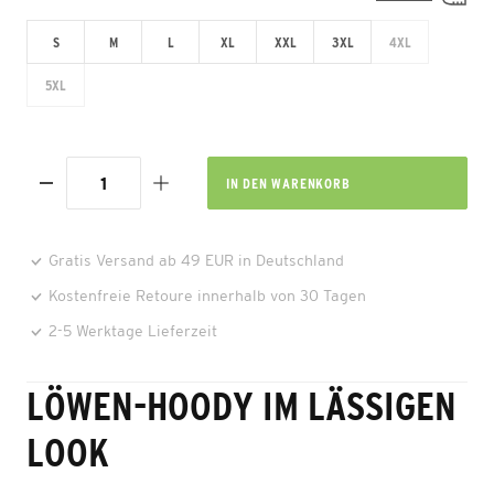
S
M
L
XL
XXL
3XL
4XL
5XL
IN DEN
WARENKORB
Gratis Versand ab 49 EUR in Deutschland
Kostenfreie Retoure innerhalb von 30 Tagen
2-5 Werktage Lieferzeit
LÖWEN-HOODY IM LÄSSIGEN
LOOK