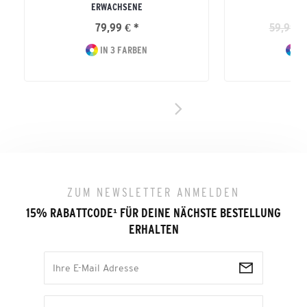
ERWACHSENE
79,99 € *
59,99 €
IN 3 FARBEN
I
ZUM NEWSLETTER ANMELDEN
15% RABATTCODE
¹
FÜR DEINE NÄCHSTE BESTELLUNG
ERHALTEN