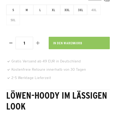
S
M
L
XL
XXL
3XL
4XL
5XL
IN DEN
WARENKORB
Gratis Versand ab 49 EUR in Deutschland
Kostenfreie Retoure innerhalb von 30 Tagen
2-5 Werktage Lieferzeit
LÖWEN-HOODY IM LÄSSIGEN
LOOK