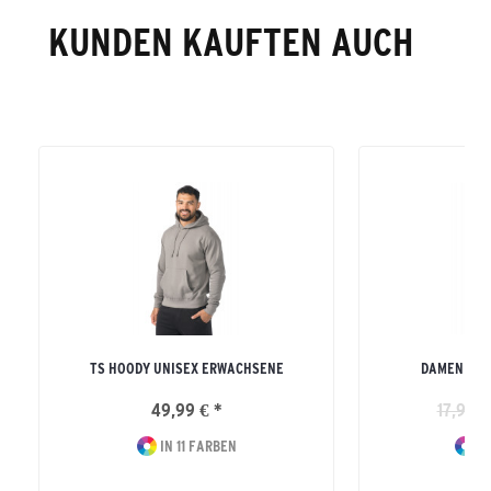
KUNDEN KAUFTEN AUCH
TS HOODY UNISEX ERWACHSENE
DAMEN TEA
49,99 € *
17,99 €
IN 11 FARBEN
IN