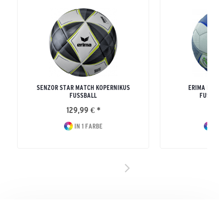
SENZOR STAR MATCH KOPERNIKUS
ERIMA HYBR
FUSSBALL
FUSSBA
129,99 € *
44
IN 1 FARBE
I