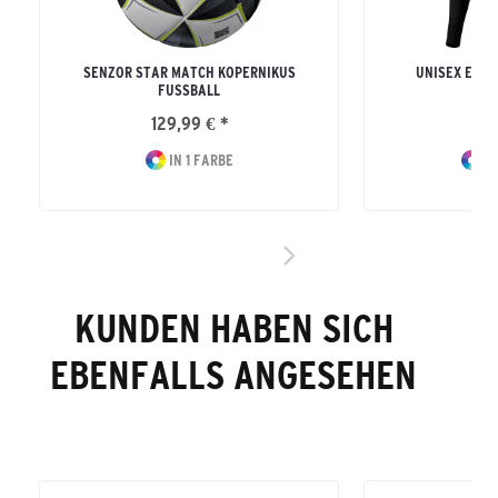
SENZOR STAR MATCH KOPERNIKUS
UNISEX ERW
FUSSBALL
LON
129,99 € *
42
IN 1 FARBE
IN
KUNDEN HABEN SICH
EBENFALLS ANGESEHEN