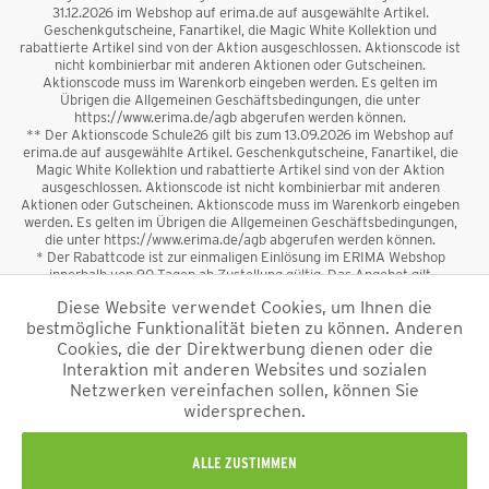
31.12.2026 im Webshop auf erima.de auf ausgewählte Artikel.
Geschenkgutscheine, Fanartikel, die Magic White Kollektion und
rabattierte Artikel sind von der Aktion ausgeschlossen. Aktionscode ist
nicht kombinierbar mit anderen Aktionen oder Gutscheinen.
Aktionscode muss im Warenkorb eingeben werden. Es gelten im
Übrigen die Allgemeinen Geschäftsbedingungen, die unter
https://www.erima.de/agb abgerufen werden können.
** Der Aktionscode Schule26 gilt bis zum 13.09.2026 im Webshop auf
erima.de auf ausgewählte Artikel. Geschenkgutscheine, Fanartikel, die
Magic White Kollektion und rabattierte Artikel sind von der Aktion
ausgeschlossen. Aktionscode ist nicht kombinierbar mit anderen
Aktionen oder Gutscheinen. Aktionscode muss im Warenkorb eingeben
werden. Es gelten im Übrigen die Allgemeinen Geschäftsbedingungen,
die unter https://www.erima.de/agb abgerufen werden können.
* Der Rabattcode ist zur einmaligen Einlösung im ERIMA Webshop
innerhalb von 90 Tagen ab Zustellung gültig. Das Angebot gilt
ausschließlich für Erstanmeldungen zum Newsletter. Reduzierte Ware
Diese Website verwendet Cookies, um Ihnen die
sowie Geschenkgutscheine sind vom Rabatt ausgeschlossen. Der
bestmögliche Funktionalität bieten zu können. Anderen
Rabattcode ist nicht mit anderen Aktionen oder Gutscheinen
kombinierbar. Der Mindestbestellwert beträgt 50 €
Cookies, die der Direktwerbung dienen oder die
*
Interaktion mit anderen Websites und sozialen
Netzwerken vereinfachen sollen, können Sie
*Alle Preise verstehen sich inkl. Mehrwertsteuer und zzgl.
widersprechen.
Versandkosten
und ggf. Nachnahmegebühren, wenn nicht anders
beschrieben.
Impressum
AGB
Datenschutzinformation