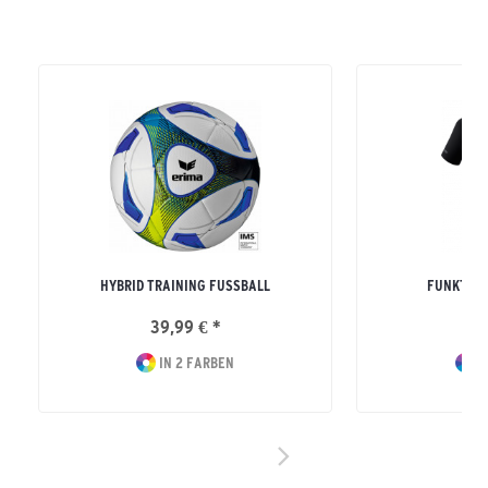
HYBRID TRAINING FUSSBALL
FUNKTION
39,99 € *
39
IN 2 FARBEN
I