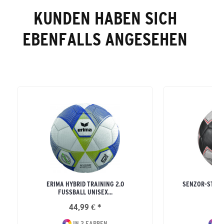
KUNDEN HABEN SICH
EBENFALLS ANGESEHEN
ERIMA HYBRID TRAINING 2.0
SENZOR-STAR T
FUSSBALL UNISEX...
RW
44,99 € *
29
IN 2 FARBEN
I