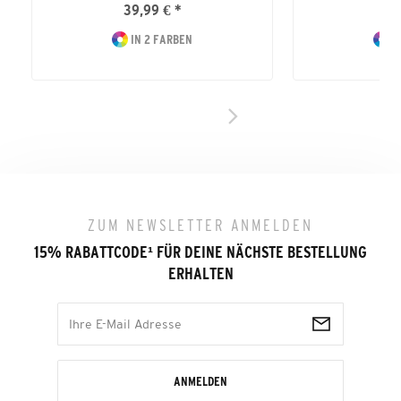
39,99 € *
24
IN 2 FARBEN
I
ZUM NEWSLETTER ANMELDEN
15% RABATTCODE
¹
FÜR DEINE NÄCHSTE BESTELLUNG
ERHALTEN
ANMELDEN