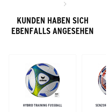
KUNDEN HABEN SICH
EBENFALLS ANGESEHEN
HYBRID TRAINING FUSSBALL
SENZOR TR