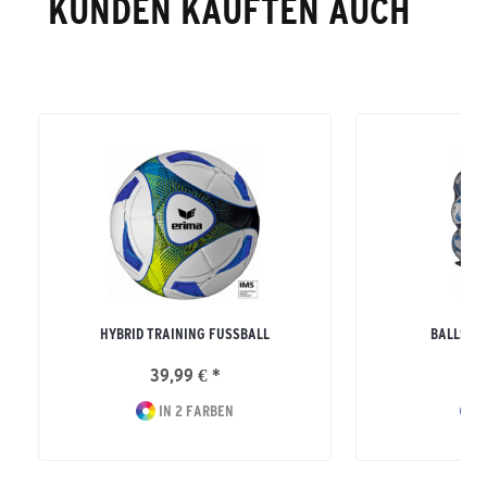
KUNDEN KAUFTEN AUCH
HYBRID TRAINING FUSSBALL
BALLSACK
39,99 € *
44
IN 2 FARBEN
I