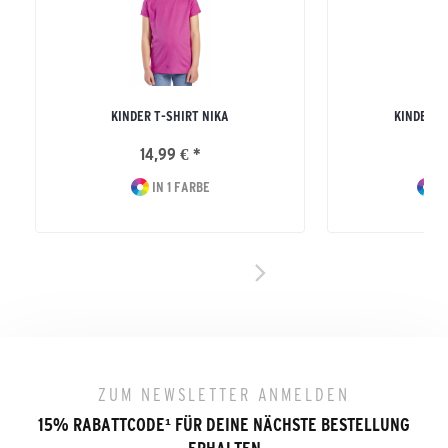
KINDER T-SHIRT NIKA
KINDER T
14,99 € *
14
IN 1 FARBE
I
ZUM NEWSLETTER ANMELDEN
15% RABATTCODE
¹
FÜR DEINE NÄCHSTE BESTELLUNG