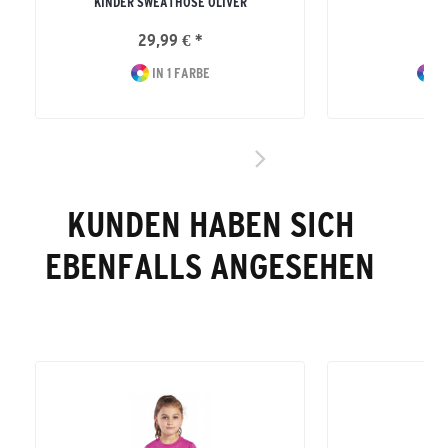
KINDER SWEATHOSE OLIVER
ERW
29,99 € *
59
IN 1 FARBE
I
KUNDEN HABEN SICH
EBENFALLS ANGESEHEN