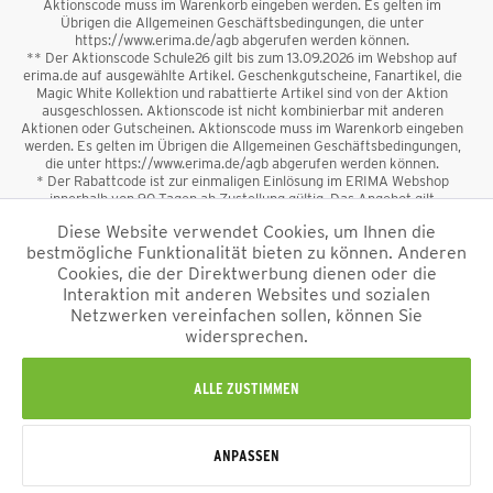
Aktionscode muss im Warenkorb eingeben werden. Es gelten im
Übrigen die Allgemeinen Geschäftsbedingungen, die unter
https://www.erima.de/agb abgerufen werden können.
** Der Aktionscode Schule26 gilt bis zum 13.09.2026 im Webshop auf
erima.de auf ausgewählte Artikel. Geschenkgutscheine, Fanartikel, die
Magic White Kollektion und rabattierte Artikel sind von der Aktion
ausgeschlossen. Aktionscode ist nicht kombinierbar mit anderen
Aktionen oder Gutscheinen. Aktionscode muss im Warenkorb eingeben
werden. Es gelten im Übrigen die Allgemeinen Geschäftsbedingungen,
die unter https://www.erima.de/agb abgerufen werden können.
* Der Rabattcode ist zur einmaligen Einlösung im ERIMA Webshop
innerhalb von 90 Tagen ab Zustellung gültig. Das Angebot gilt
ausschließlich für Erstanmeldungen zum Newsletter. Reduzierte Ware
Diese Website verwendet Cookies, um Ihnen die
sowie Geschenkgutscheine sind vom Rabatt ausgeschlossen. Der
bestmögliche Funktionalität bieten zu können. Anderen
Rabattcode ist nicht mit anderen Aktionen oder Gutscheinen
kombinierbar. Der Mindestbestellwert beträgt 50 €
Cookies, die der Direktwerbung dienen oder die
*
Interaktion mit anderen Websites und sozialen
Netzwerken vereinfachen sollen, können Sie
*Alle Preise verstehen sich inkl. Mehrwertsteuer und zzgl.
widersprechen.
Versandkosten
und ggf. Nachnahmegebühren, wenn nicht anders
beschrieben.
Impressum
AGB
Datenschutzinformation
Alle Rechte vorbehalten © 2026