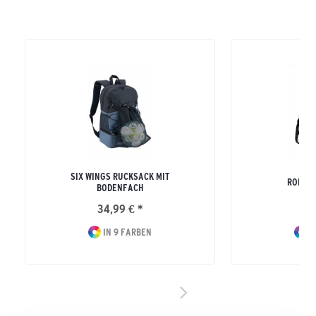
SIX WINGS RUCKSACK MIT
ROLLT
BODENFACH
34,99 € *
49
IN 9 FARBEN
I