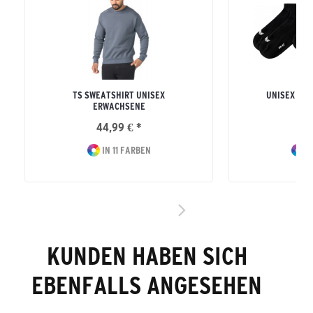
TS SWEATSHIRT UNISEX
UNISEX ER
ERWACHSENE
FÜ
44,99 € *
16
IN 11 FARBEN
I
KUNDEN HABEN SICH
EBENFALLS ANGESEHEN