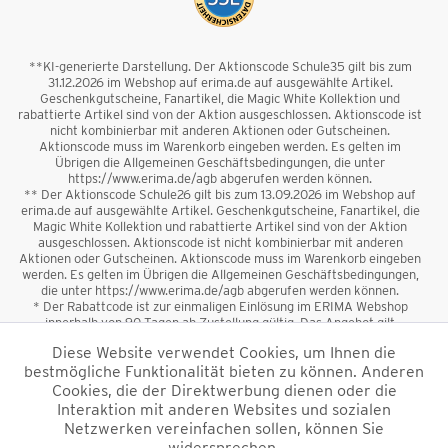
**KI-generierte Darstellung. Der Aktionscode Schule35 gilt bis zum
31.12.2026 im Webshop auf erima.de auf ausgewählte Artikel.
Geschenkgutscheine, Fanartikel, die Magic White Kollektion und
rabattierte Artikel sind von der Aktion ausgeschlossen. Aktionscode ist
nicht kombinierbar mit anderen Aktionen oder Gutscheinen.
Aktionscode muss im Warenkorb eingeben werden. Es gelten im
Übrigen die Allgemeinen Geschäftsbedingungen, die unter
https://www.erima.de/agb abgerufen werden können.
** Der Aktionscode Schule26 gilt bis zum 13.09.2026 im Webshop auf
erima.de auf ausgewählte Artikel. Geschenkgutscheine, Fanartikel, die
Magic White Kollektion und rabattierte Artikel sind von der Aktion
ausgeschlossen. Aktionscode ist nicht kombinierbar mit anderen
Aktionen oder Gutscheinen. Aktionscode muss im Warenkorb eingeben
werden. Es gelten im Übrigen die Allgemeinen Geschäftsbedingungen,
die unter https://www.erima.de/agb abgerufen werden können.
* Der Rabattcode ist zur einmaligen Einlösung im ERIMA Webshop
innerhalb von 90 Tagen ab Zustellung gültig. Das Angebot gilt
ausschließlich für Erstanmeldungen zum Newsletter. Reduzierte Ware
Diese Website verwendet Cookies, um Ihnen die
sowie Geschenkgutscheine sind vom Rabatt ausgeschlossen. Der
bestmögliche Funktionalität bieten zu können. Anderen
Rabattcode ist nicht mit anderen Aktionen oder Gutscheinen
kombinierbar. Der Mindestbestellwert beträgt 50 €
Cookies, die der Direktwerbung dienen oder die
*
Interaktion mit anderen Websites und sozialen
Netzwerken vereinfachen sollen, können Sie
*Alle Preise verstehen sich inkl. Mehrwertsteuer und zzgl.
widersprechen.