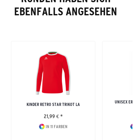
EBENFALLS ANGESEHEN
UNISEX ERWA
KINDER RETRO STAR TRIKOT LA
TR
21,99 € *
24
IN 11 FARBEN
IN