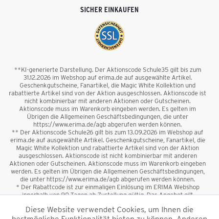
SICHER EINKAUFEN
**KI-generierte Darstellung. Der Aktionscode Schule35 gilt bis zum
31.12.2026 im Webshop auf erima.de auf ausgewählte Artikel.
Geschenkgutscheine, Fanartikel, die Magic White Kollektion und
rabattierte Artikel sind von der Aktion ausgeschlossen. Aktionscode ist
nicht kombinierbar mit anderen Aktionen oder Gutscheinen.
Aktionscode muss im Warenkorb eingeben werden. Es gelten im
Übrigen die Allgemeinen Geschäftsbedingungen, die unter
https://www.erima.de/agb abgerufen werden können.
** Der Aktionscode Schule26 gilt bis zum 13.09.2026 im Webshop auf
erima.de auf ausgewählte Artikel. Geschenkgutscheine, Fanartikel, die
Magic White Kollektion und rabattierte Artikel sind von der Aktion
ausgeschlossen. Aktionscode ist nicht kombinierbar mit anderen
Aktionen oder Gutscheinen. Aktionscode muss im Warenkorb eingeben
werden. Es gelten im Übrigen die Allgemeinen Geschäftsbedingungen,
die unter https://www.erima.de/agb abgerufen werden können.
* Der Rabattcode ist zur einmaligen Einlösung im ERIMA Webshop
innerhalb von 90 Tagen ab Zustellung gültig. Das Angebot gilt
ausschließlich für Erstanmeldungen zum Newsletter. Reduzierte Ware
Diese Website verwendet Cookies, um Ihnen die
sowie Geschenkgutscheine sind vom Rabatt ausgeschlossen. Der
bestmögliche Funktionalität bieten zu können. Anderen
Rabattcode ist nicht mit anderen Aktionen oder Gutscheinen