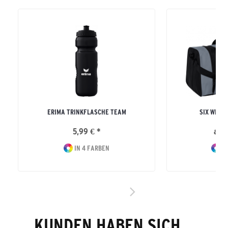
ERIMA TRINKFLASCHE TEAM
SIX WING
5,99 € *
ab 2
IN 4 FARBEN
IN
KUNDEN HABEN SICH