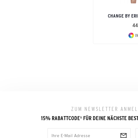
CHANGE BY ER
44
I
ZUM NEWSLETTER ANME
15% RABATTCODE
¹
FÜR DEINE NÄCHSTE BES