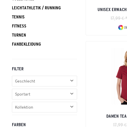
LEICHTATHLETIK / RUNNING
UNISEX ERWACH
TENNIS
17,99 € 
FITNESS
I
TURNEN
FANBEKLEIDUNG
FILTER
Geschlecht
Damen
Sportart
Erwachsene
Basic
Herren
Kollektion
Fußball
Junge
DAMEN TEA
Celebrate 125
Handball
Kinder
FARBEN
17,99 €
CHANGE by erima
Leichtathletik