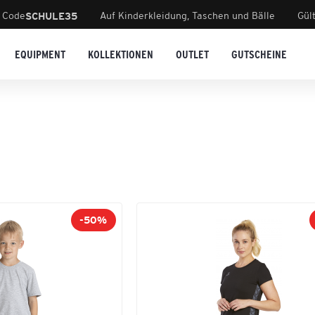
 Code
Auf Kinderkleidung, Taschen und Bälle
Gül
SCHULE35
EQUIPMENT
KOLLEKTIONEN
OUTLET
GUTSCHEINE
-50%