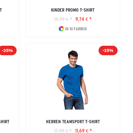
T
KINDER PROMO T-SHIRT
14,99 € *
9,74 € *
IN 10 FARBEN
-35%
-35%
SHIRT
HERREN TEAMSPORT T-SHIRT
17,99 € *
11,69 € *