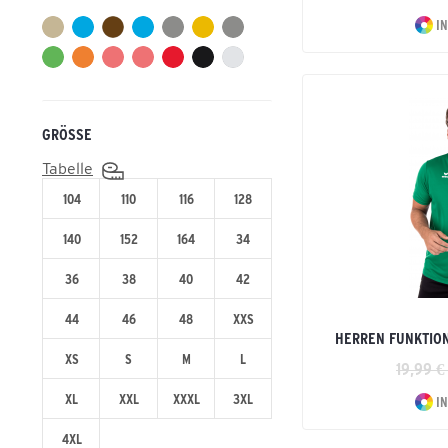
Mädchen
CMPT 3 WINGS
Running
IN
Unisex Erwachsene
Essential Team
Tennis
Kinder Kollektion
Volleyball
PERFORMANCE
Promo
GRÖSSE
RETRO
Tabelle
Six Wings
104
110
116
128
Teamsport
140
152
164
34
36
38
40
42
44
46
48
XXS
HERREN FUNKTION
XS
S
M
L
19,99 €
XL
XXL
XXXL
3XL
IN
4XL