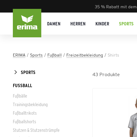
35 % Rabatt mit dem
DAMEN
HERREN
KINDER
SPORTS
ERIMA
Sports
Fußball
Freizeitbekleidung
Shirts
SPORTS
43
Produkte
FUSSBALL
Fußbälle
Trainingsbekleidung
Fußballtrikots
Fußballshorts
Stutzen & Stutzenstrümpfe