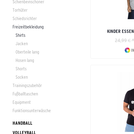
Schienbeinschoner
Torhüter
Schiedsrichter
Freizeitbekleidung
KINDER ESSEN
Shirts
24,99 € 
Jacken
I
Oberteile lang
Hosen lang
Shorts
Socken
Trainingszubehör
Fußballtaschen
Equipment
Funktionsunterwäsche
HANDBALL
VOLLEYBALL