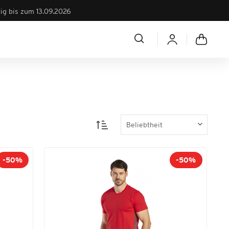
tig bis zum 13.09.2026
-50%
-50%