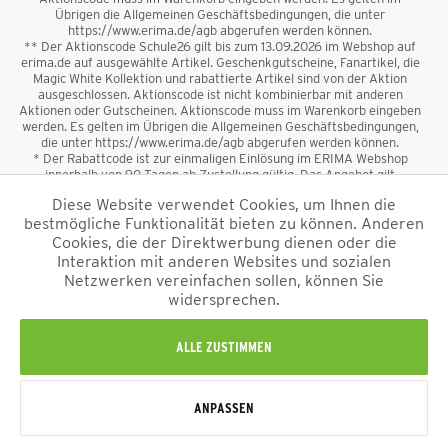
Übrigen die Allgemeinen Geschäftsbedingungen, die unter
https://www.erima.de/agb abgerufen werden können.
** Der Aktionscode Schule26 gilt bis zum 13.09.2026 im Webshop auf
erima.de auf ausgewählte Artikel. Geschenkgutscheine, Fanartikel, die
Magic White Kollektion und rabattierte Artikel sind von der Aktion
ausgeschlossen. Aktionscode ist nicht kombinierbar mit anderen
Aktionen oder Gutscheinen. Aktionscode muss im Warenkorb eingeben
werden. Es gelten im Übrigen die Allgemeinen Geschäftsbedingungen,
die unter https://www.erima.de/agb abgerufen werden können.
* Der Rabattcode ist zur einmaligen Einlösung im ERIMA Webshop
innerhalb von 90 Tagen ab Zustellung gültig. Das Angebot gilt
ausschließlich für Erstanmeldungen zum Newsletter. Reduzierte Ware
Diese Website verwendet Cookies, um Ihnen die
sowie Geschenkgutscheine sind vom Rabatt ausgeschlossen. Der
bestmögliche Funktionalität bieten zu können. Anderen
Rabattcode ist nicht mit anderen Aktionen oder Gutscheinen
kombinierbar. Der Mindestbestellwert beträgt 50 €
Cookies, die der Direktwerbung dienen oder die
*
Interaktion mit anderen Websites und sozialen
Netzwerken vereinfachen sollen, können Sie
*Alle Preise verstehen sich inkl. Mehrwertsteuer und zzgl.
widersprechen.
Versandkosten
und ggf. Nachnahmegebühren, wenn nicht anders
beschrieben.
Impressum
AGB
Datenschutzinformation
Alle Rechte vorbehalten © 2026