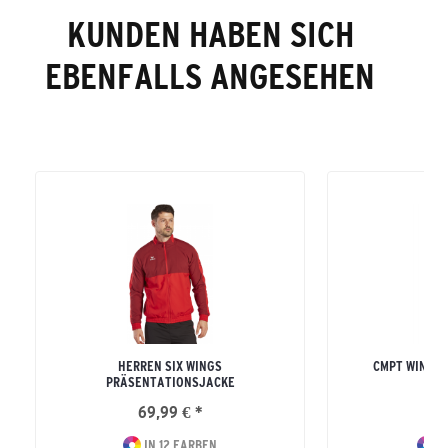
KUNDEN HABEN SICH
EBENFALLS ANGESEHEN
HERREN SIX WINGS
CMPT WINGS 
PRÄSENTATIONSJACKE
ERW
69,99 € *
39
IN 12 FARBEN
I