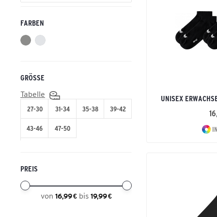
Fußball
PERFORMANCE
Handball
FARBEN
Leichtathletik
Running
Tennis
Volleyball
GRÖSSE
Tabelle
UNISEX ERWACHSE
27-30
31-34
35-38
39-42
16
43-46
47-50
I
PREIS
von
bis
16,99 €
19,99 €