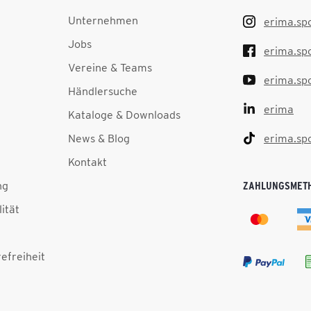
Unternehmen
erima.sp
Jobs
erima.sp
Vereine & Teams
erima.sp
Händlersuche
erima
Kataloge & Downloads
News & Blog
erima.sp
Kontakt
ng
ZAHLUNGSMET
lität
efreiheit