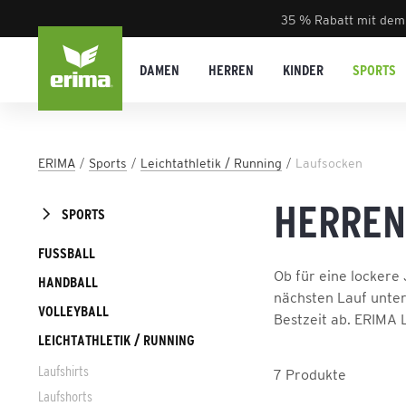
35 % Rabatt mit dem
DAMEN
HERREN
KINDER
SPORTS
ERIMA
Sports
Leichtathletik / Running
Laufsocken
HERREN
SPORTS
FUSSBALL
Ob für eine lockere
HANDBALL
nächsten Lauf unter
VOLLEYBALL
Bestzeit ab. ERIMA 
LEICHTATHLETIK / RUNNING
Laufshirts
7
Produkte
Laufshorts