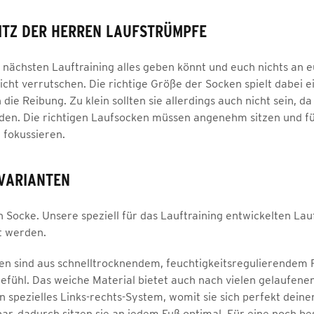
SITZ DER HERREN LAUFSTRÜMPFE
 nächsten Lauftraining alles geben könnt und euch nichts an e
icht verrutschen. Die richtige Größe der Socken spielt dabei e
 die Reibung. Zu klein sollten sie allerdings auch nicht sein,
en. Die richtigen Laufsocken müssen angenehm sitzen und für
 fokussieren.
VARIANTEN
ich Socke. Unsere speziell für das Lauftraining entwickelten L
t werden.
n sind aus schnelltrocknendem, feuchtigkeitsregulierendem F
fühl. Das weiche Material bietet auch nach vielen gelaufen
n spezielles Links-rechts-System, womit sie sich perfekt dein
r, dadurch sitzen sie an jedem Fuß optimal. Für eine noch be