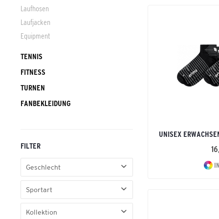
Laufhosen
Laufjacken
Equipment
TENNIS
FITNESS
TURNEN
FANBEKLEIDUNG
UNISEX ERWACHSE
FILTER
16
I
Geschlecht
Erwachsene
Sportart
Kinder
Basic
Unisex Erwachsene
Kollektion