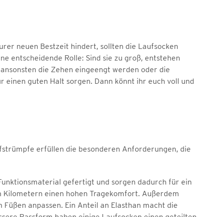
urer neuen Bestzeit hindert, sollten die Laufsocken
ine entscheidende Rolle: Sind sie zu groß, entstehen
 da ansonsten die Zehen eingeengt werden oder die
 einen guten Halt sorgen. Dann könnt ihr euch voll und
aufstrümpfe erfüllen die besonderen Anforderungen, die
unktionsmaterial gefertigt und sorgen dadurch für ein
en Kilometern einen hohen Tragekomfort. Außerdem
en Füßen anpassen. Ein Anteil an Elasthan macht die
ssere Passform haben einige Laufsocken einen geteilten