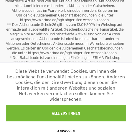
rabattierte Artikel sind von der Aktion ausgeschlossen. Aktionscode ist
nicht kombinierbar mit anderen Aktionen oder Gutscheinen.
Aktionscode muss im Warenkorb eingeben werden. Es gelten im
Übrigen die Allgemeinen Geschäftsbedingungen, die unter
https://www.erima.de/agb abgerufen werden können.
** Der Aktionscode Schule26 gilt bis zum 13.09.2026 im Webshop auf
erima.de auf ausgewählte Artikel. Geschenkgutscheine, Fanartikel, die
Magic White Kollektion und rabattierte Artikel sind von der Aktion
ausgeschlossen. Aktionscode ist nicht kombinierbar mit anderen
Aktionen oder Gutscheinen. Aktionscode muss im Warenkorb eingeben
werden. Es gelten im Übrigen die Allgemeinen Geschäftsbedingungen,
die unter https://www.erima.de/agb abgerufen werden können.
* Der Rabattcode ist zur einmaligen Einlösung im ERIMA Webshop
innerhalb von 90 Tagen ab Zustellung gültig. Das Angebot gilt
ausschließlich für Erstanmeldungen zum Newsletter. Reduzierte Ware
Diese Website verwendet Cookies, um Ihnen die
sowie Geschenkgutscheine sind vom Rabatt ausgeschlossen. Der
bestmögliche Funktionalität bieten zu können. Anderen
Rabattcode ist nicht mit anderen Aktionen oder Gutscheinen
kombinierbar. Der Mindestbestellwert beträgt 50 €
Cookies, die der Direktwerbung dienen oder die
*
Interaktion mit anderen Websites und sozialen
Netzwerken vereinfachen sollen, können Sie
*Alle Preise verstehen sich inkl. Mehrwertsteuer und zzgl.
widersprechen.
Versandkosten
und ggf. Nachnahmegebühren, wenn nicht anders
beschrieben.
Impressum
AGB
Datenschutzinformation