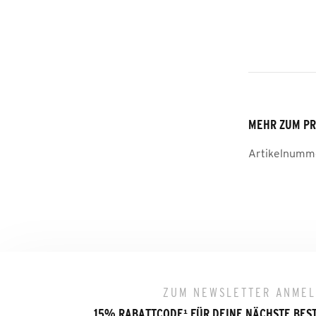
MEHR ZUM P
Artikelnumm
ZUM NEWSLETTER ANME
15% RABATTCODE
¹
FÜR DEINE NÄCHSTE BES