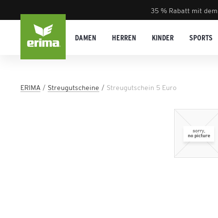
35 % Rabatt mit dem
DAMEN
HERREN
KINDER
SPORTS
ERIMA
Streugutscheine
Streugutschein 5 Euro