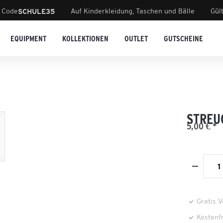
 Code
Auf Kinderkleidung, Taschen und Bälle
Gül
SCHULE35
EQUIPMENT
KOLLEKTIONEN
OUTLET
GUTSCHEINE
STREU
5,00 € *
Gratis 
Kostenf