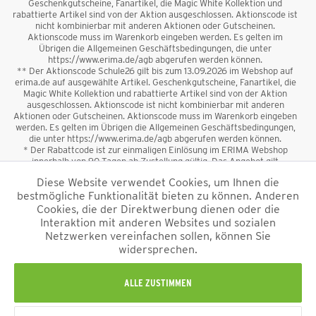
Geschenkgutscheine, Fanartikel, die Magic White Kollektion und
rabattierte Artikel sind von der Aktion ausgeschlossen. Aktionscode ist
nicht kombinierbar mit anderen Aktionen oder Gutscheinen.
Aktionscode muss im Warenkorb eingeben werden. Es gelten im
Übrigen die Allgemeinen Geschäftsbedingungen, die unter
https://www.erima.de/agb abgerufen werden können.
** Der Aktionscode Schule26 gilt bis zum 13.09.2026 im Webshop auf
erima.de auf ausgewählte Artikel. Geschenkgutscheine, Fanartikel, die
Magic White Kollektion und rabattierte Artikel sind von der Aktion
ausgeschlossen. Aktionscode ist nicht kombinierbar mit anderen
Aktionen oder Gutscheinen. Aktionscode muss im Warenkorb eingeben
werden. Es gelten im Übrigen die Allgemeinen Geschäftsbedingungen,
die unter https://www.erima.de/agb abgerufen werden können.
* Der Rabattcode ist zur einmaligen Einlösung im ERIMA Webshop
innerhalb von 90 Tagen ab Zustellung gültig. Das Angebot gilt
ausschließlich für Erstanmeldungen zum Newsletter. Reduzierte Ware
Diese Website verwendet Cookies, um Ihnen die
sowie Geschenkgutscheine sind vom Rabatt ausgeschlossen. Der
bestmögliche Funktionalität bieten zu können. Anderen
Rabattcode ist nicht mit anderen Aktionen oder Gutscheinen
kombinierbar. Der Mindestbestellwert beträgt 50 €
Cookies, die der Direktwerbung dienen oder die
*
Interaktion mit anderen Websites und sozialen
Netzwerken vereinfachen sollen, können Sie
*Alle Preise verstehen sich inkl. Mehrwertsteuer und zzgl.
widersprechen.
Versandkosten
und ggf. Nachnahmegebühren, wenn nicht anders
beschrieben.
Impressum
AGB
Datenschutzinformation