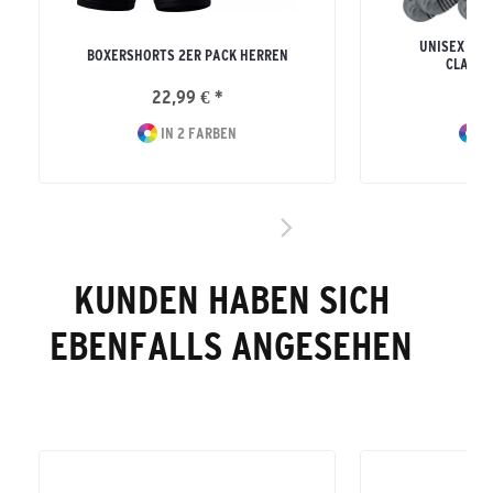
UNISEX ER
BOXERSHORTS 2ER PACK HERREN
CLASSI
22,99 € *
24
IN 2 FARBEN
I
KUNDEN HABEN SICH
EBENFALLS ANGESEHEN