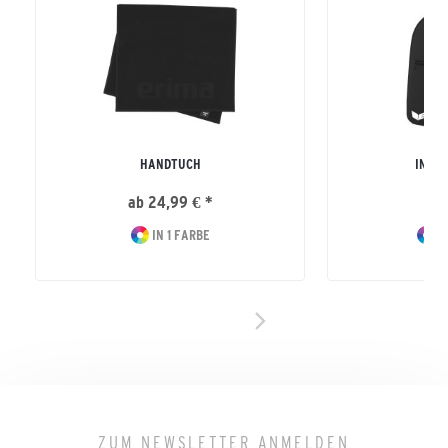
HANDTUCH
INTR
ab 24,99 € *
19
IN 1 FARBE
I
ZUM NEWSLETTER ANMELDEN