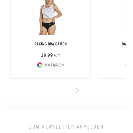
RACING BRA DAMEN
DAMEN
39,99 € *
44
IN 4 FARBEN
I
ZUM NEWSLETTER ANMELDEN