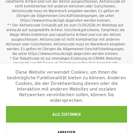
rabattierte Artikel sind von der Aktion ausgeschlossen. Aktionscode ist
nicht kombinierbar mit anderen Aktionen oder Gutscheinen.
Aktionscode muss im Warenkorb eingeben werden. Es gelten im
Übrigen die Allgemeinen Geschäftsbedingungen, die unter
https://www.erima.de/agb abgerufen werden können.
** Der Aktionscode Schule26 gilt bis zum 13.09.2026 im Webshop auf
erima.de auf ausgewählte Artikel. Geschenkgutscheine, Fanartikel, die
Magic White Kollektion und rabattierte Artikel sind von der Aktion
ausgeschlossen. Aktionscode ist nicht kombinierbar mit anderen
Aktionen oder Gutscheinen. Aktionscode muss im Warenkorb eingeben
werden. Es gelten im Übrigen die Allgemeinen Geschäftsbedingungen,
die unter https://www.erima.de/agb abgerufen werden können.
* Der Rabattcode ist zur einmaligen Einlösung im ERIMA Webshop
innerhalb von 90 Tagen ab Zustellung gültig. Das Angebot gilt
ausschließlich für Erstanmeldungen zum Newsletter. Reduzierte Ware
Diese Website verwendet Cookies, um Ihnen die
sowie Geschenkgutscheine sind vom Rabatt ausgeschlossen. Der
bestmögliche Funktionalität bieten zu können. Anderen
Rabattcode ist nicht mit anderen Aktionen oder Gutscheinen
kombinierbar. Der Mindestbestellwert beträgt 50 €
Cookies, die der Direktwerbung dienen oder die
*
Interaktion mit anderen Websites und sozialen
Netzwerken vereinfachen sollen, können Sie
*Alle Preise verstehen sich inkl. Mehrwertsteuer und zzgl.
widersprechen.
Versandkosten
und ggf. Nachnahmegebühren, wenn nicht anders
beschrieben.
Impressum
AGB
Datenschutzinformation