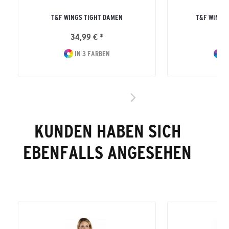
T&F WINGS TIGHT DAMEN
T&F WINGS
34,99 € *
34
IN 3 FARBEN
I
KUNDEN HABEN SICH
EBENFALLS ANGESEHEN