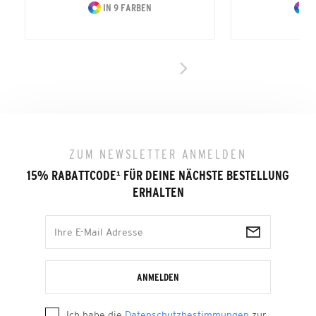
IN 9 FARBEN
I
ZUM NEWSLETTER ANMELDEN
15% RABATTCODE
¹
FÜR DEINE NÄCHSTE BESTELLUNG
ERHALTEN
ANMELDEN
Ich habe die
Datenschutzbestimmungen
zur