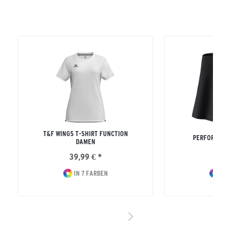
T&F WINGS T-SHIRT FUNCTION
PERFORMAN
DAMEN
39,99 € *
54
IN 7 FARBEN
I