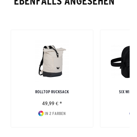
EBENFALLS ANGESEHEN
ROLLTOP RUCKSACK
SIX WING
49,99 € *
15
IN 2 FARBEN
I