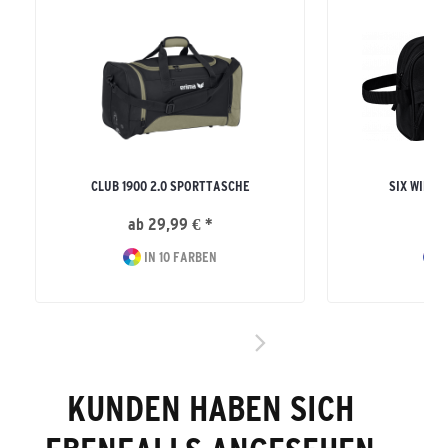
CLUB 1900 2.0 SPORTTASCHE
SIX WING
ab 29,99 € *
15
IN 10 FARBEN
I
KUNDEN HABEN SICH