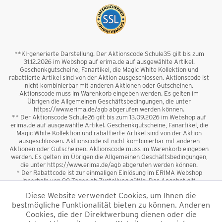
**KI-generierte Darstellung. Der Aktionscode Schule35 gilt bis zum
31.12.2026 im Webshop auf erima.de auf ausgewählte Artikel.
Geschenkgutscheine, Fanartikel, die Magic White Kollektion und
rabattierte Artikel sind von der Aktion ausgeschlossen. Aktionscode ist
nicht kombinierbar mit anderen Aktionen oder Gutscheinen.
Aktionscode muss im Warenkorb eingeben werden. Es gelten im
Übrigen die Allgemeinen Geschäftsbedingungen, die unter
https://www.erima.de/agb abgerufen werden können.
** Der Aktionscode Schule26 gilt bis zum 13.09.2026 im Webshop auf
erima.de auf ausgewählte Artikel. Geschenkgutscheine, Fanartikel, die
Magic White Kollektion und rabattierte Artikel sind von der Aktion
ausgeschlossen. Aktionscode ist nicht kombinierbar mit anderen
Aktionen oder Gutscheinen. Aktionscode muss im Warenkorb eingeben
werden. Es gelten im Übrigen die Allgemeinen Geschäftsbedingungen,
die unter https://www.erima.de/agb abgerufen werden können.
* Der Rabattcode ist zur einmaligen Einlösung im ERIMA Webshop
innerhalb von 90 Tagen ab Zustellung gültig. Das Angebot gilt
ausschließlich für Erstanmeldungen zum Newsletter. Reduzierte Ware
Diese Website verwendet Cookies, um Ihnen die
sowie Geschenkgutscheine sind vom Rabatt ausgeschlossen. Der
bestmögliche Funktionalität bieten zu können. Anderen
Rabattcode ist nicht mit anderen Aktionen oder Gutscheinen
kombinierbar. Der Mindestbestellwert beträgt 50 €
Cookies, die der Direktwerbung dienen oder die
*