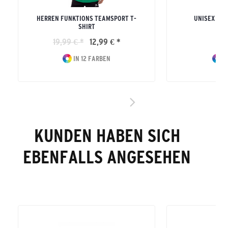
HERREN FUNKTIONS TEAMSPORT T-
UNISEX ER
SHIRT
FÜ
19,99 € *
12,99 € *
16
IN 12 FARBEN
I
KUNDEN HABEN SICH
EBENFALLS ANGESEHEN