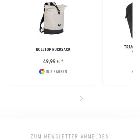
TRAVEL 
ROLLTOP RUCKSACK
SPO
49,99 € *
54
IN 2 FARBEN
I
ZUM NEWSLETTER ANMELDEN