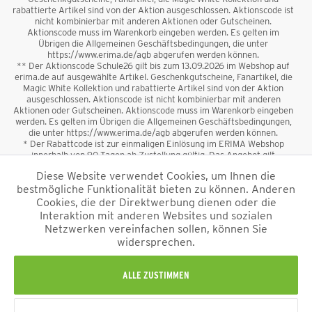
rabattierte Artikel sind von der Aktion ausgeschlossen. Aktionscode ist
nicht kombinierbar mit anderen Aktionen oder Gutscheinen.
Aktionscode muss im Warenkorb eingeben werden. Es gelten im
Übrigen die Allgemeinen Geschäftsbedingungen, die unter
https://www.erima.de/agb abgerufen werden können.
** Der Aktionscode Schule26 gilt bis zum 13.09.2026 im Webshop auf
erima.de auf ausgewählte Artikel. Geschenkgutscheine, Fanartikel, die
Magic White Kollektion und rabattierte Artikel sind von der Aktion
ausgeschlossen. Aktionscode ist nicht kombinierbar mit anderen
Aktionen oder Gutscheinen. Aktionscode muss im Warenkorb eingeben
werden. Es gelten im Übrigen die Allgemeinen Geschäftsbedingungen,
die unter https://www.erima.de/agb abgerufen werden können.
* Der Rabattcode ist zur einmaligen Einlösung im ERIMA Webshop
innerhalb von 90 Tagen ab Zustellung gültig. Das Angebot gilt
ausschließlich für Erstanmeldungen zum Newsletter. Reduzierte Ware
Diese Website verwendet Cookies, um Ihnen die
sowie Geschenkgutscheine sind vom Rabatt ausgeschlossen. Der
bestmögliche Funktionalität bieten zu können. Anderen
Rabattcode ist nicht mit anderen Aktionen oder Gutscheinen
kombinierbar. Der Mindestbestellwert beträgt 50 €
Cookies, die der Direktwerbung dienen oder die
*
Interaktion mit anderen Websites und sozialen
Netzwerken vereinfachen sollen, können Sie
*Alle Preise verstehen sich inkl. Mehrwertsteuer und zzgl.
widersprechen.
Versandkosten
und ggf. Nachnahmegebühren, wenn nicht anders
beschrieben.
Impressum
AGB
Datenschutzinformation