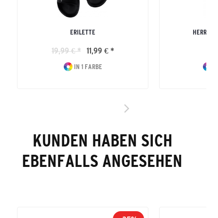
ERILETTE
HERREN R
19,99 € *
11,99 € *
19
IN 1 FARBE
I
KUNDEN HABEN SICH
EBENFALLS ANGESEHEN