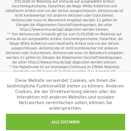
31.12.2026 im Webshop auf erima.de auf ausgewählte Artikel.
Geschenkgutscheine, Fanartikel, die Magic White Kollektion und
rabattierte Artikel sind von der Aktion ausgeschlossen. Aktionscode ist
nicht kombinierbar mit anderen Aktionen oder Gutscheinen.
Aktionscode muss im Warenkorb eingeben werden. Es gelten im
Übrigen die Allgemeinen Geschäftsbedingungen, die unter
https://www.erima.de/agb abgerufen werden können.
** Der Aktionscode Schule26 gilt bis zum 13.09.2026 im Webshop auf
erima.de auf ausgewählte Artikel. Geschenkgutscheine, Fanartikel, die
Magic White Kollektion und rabattierte Artikel sind von der Aktion
ausgeschlossen. Aktionscode ist nicht kombinierbar mit anderen
Aktionen oder Gutscheinen. Aktionscode muss im Warenkorb eingeben
werden. Es gelten im Übrigen die Allgemeinen Geschäftsbedingungen,
die unter https://www.erima.de/agb abgerufen werden können.
* Der Rabattcode ist zur einmaligen Einlösung im ERIMA Webshop
innerhalb von 90 Tagen ab Zustellung gültig. Das Angebot gilt
ausschließlich für Erstanmeldungen zum Newsletter. Reduzierte Ware
Diese Website verwendet Cookies, um Ihnen die
sowie Geschenkgutscheine sind vom Rabatt ausgeschlossen. Der
bestmögliche Funktionalität bieten zu können. Anderen
Rabattcode ist nicht mit anderen Aktionen oder Gutscheinen
kombinierbar. Der Mindestbestellwert beträgt 50 €
Cookies, die der Direktwerbung dienen oder die
*
Interaktion mit anderen Websites und sozialen
Netzwerken vereinfachen sollen, können Sie
*Alle Preise verstehen sich inkl. Mehrwertsteuer und zzgl.
widersprechen.
Versandkosten
und ggf. Nachnahmegebühren, wenn nicht anders
beschrieben.
Impressum
AGB
Datenschutzinformation