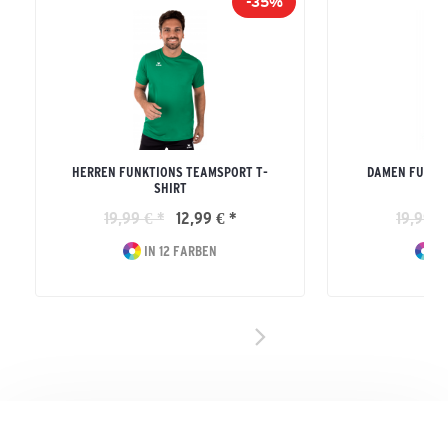
-35%
HERREN FUNKTIONS TEAMSPORT T-
DAMEN FUNKT
SHIRT
19,99 € *
12,99 € *
19,99 €
IN 12 FARBEN
IN