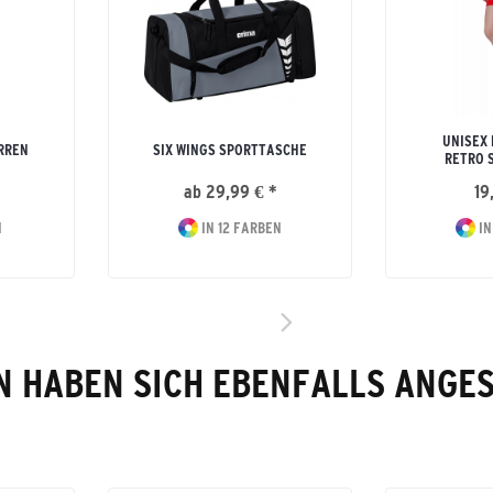
UNISEX
RREN
SIX WINGS SPORTTASCHE
RETRO 
ab 29,99 € *
19
N
IN 12 FARBEN
IN
 HABEN SICH EBENFALLS ANGE