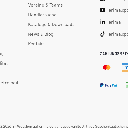
Vereine & Teams
erima.sp
Händlersuche
erima
Kataloge & Downloads
News & Blog
erima.sp
Kontakt
ng
ZAHLUNGSMET
lität
efreiheit
.12.2026 im Webshop auf erima.de auf ausgewählte Artikel. Geschenkgutscheine, F