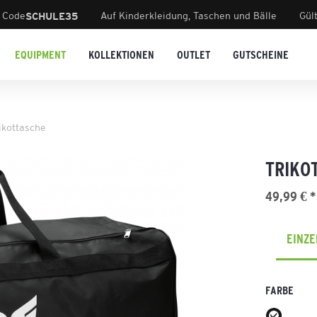
 Code
Auf Kinderkleidung, Taschen und Bälle
Gül
SCHULE35
EQUIPMENT
KOLLEKTIONEN
OUTLET
GUTSCHEINE
ikottasche
TRIKO
49,99 € *
EINZ
FARBE