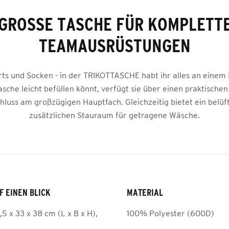
GROSSE TASCHE FÜR KOMPLETTE 
EAMAUSRÜSTUNGEN
orts und Socken - in der TRIKOTTASCHE habt ihr alles an einem 
Tasche leicht befüllen könnt, verfügt sie über einen praktischen 
hluss am großzügigen Hauptfach. Gleichzeitig bietet ein belüf
zusätzlichen Stauraum für getragene Wäsche.
F EINEN BLICK
MATERIAL
5 x 33 x 38 cm (L x B x H),
100% Polyester (600D)