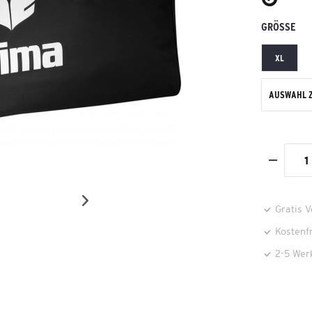
GRÖSSE
XL
AUSWAHL 
Gratis 
Kostenf
2-5 Wer