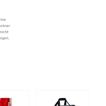
eine
ockner
 nicht
nigen.