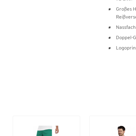
Großes H
Reißvers
Nassfach
Doppel-G
Logoprin