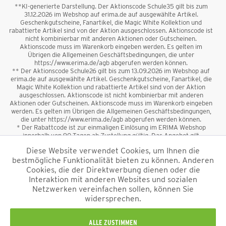
**KI-generierte Darstellung. Der Aktionscode Schule35 gilt bis zum
31.12.2026 im Webshop auf erima.de auf ausgewählte Artikel.
Geschenkgutscheine, Fanartikel, die Magic White Kollektion und
rabattierte Artikel sind von der Aktion ausgeschlossen. Aktionscode ist
nicht kombinierbar mit anderen Aktionen oder Gutscheinen.
Aktionscode muss im Warenkorb eingeben werden. Es gelten im
Übrigen die Allgemeinen Geschäftsbedingungen, die unter
https://www.erima.de/agb abgerufen werden können.
** Der Aktionscode Schule26 gilt bis zum 13.09.2026 im Webshop auf
erima.de auf ausgewählte Artikel. Geschenkgutscheine, Fanartikel, die
Magic White Kollektion und rabattierte Artikel sind von der Aktion
ausgeschlossen. Aktionscode ist nicht kombinierbar mit anderen
Aktionen oder Gutscheinen. Aktionscode muss im Warenkorb eingeben
werden. Es gelten im Übrigen die Allgemeinen Geschäftsbedingungen,
die unter https://www.erima.de/agb abgerufen werden können.
* Der Rabattcode ist zur einmaligen Einlösung im ERIMA Webshop
innerhalb von 90 Tagen ab Zustellung gültig. Das Angebot gilt
ausschließlich für Erstanmeldungen zum Newsletter. Reduzierte Ware
Diese Website verwendet Cookies, um Ihnen die
sowie Geschenkgutscheine sind vom Rabatt ausgeschlossen. Der
bestmögliche Funktionalität bieten zu können. Anderen
Rabattcode ist nicht mit anderen Aktionen oder Gutscheinen
kombinierbar. Der Mindestbestellwert beträgt 50 €
Cookies, die der Direktwerbung dienen oder die
*
Interaktion mit anderen Websites und sozialen
Netzwerken vereinfachen sollen, können Sie
*Alle Preise verstehen sich inkl. Mehrwertsteuer und zzgl.
widersprechen.
Versandkosten
und ggf. Nachnahmegebühren, wenn nicht anders
beschrieben.