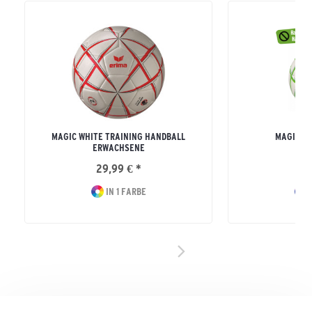
MAGIC WHITE TRAINING HANDBALL
MAGIC W
ERWACHSENE
ERW
29,99 € *
49
IN 1 FARBE
I