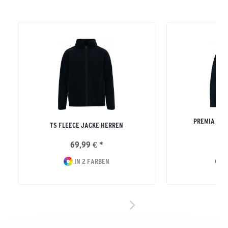
PREMIA HYD
TS FLEECE JACKE HERREN
ERW
69,99 € *
11
IN 2 FARBEN
I