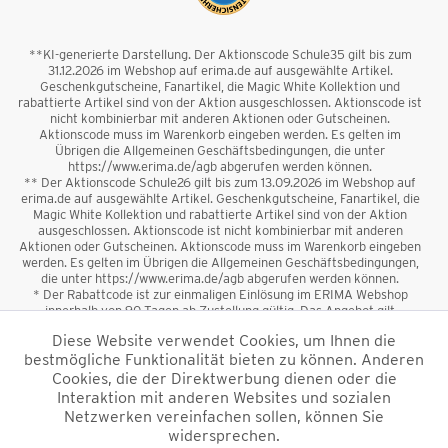
**KI-generierte Darstellung. Der Aktionscode Schule35 gilt bis zum
31.12.2026 im Webshop auf erima.de auf ausgewählte Artikel.
Geschenkgutscheine, Fanartikel, die Magic White Kollektion und
rabattierte Artikel sind von der Aktion ausgeschlossen. Aktionscode ist
nicht kombinierbar mit anderen Aktionen oder Gutscheinen.
Aktionscode muss im Warenkorb eingeben werden. Es gelten im
Übrigen die Allgemeinen Geschäftsbedingungen, die unter
https://www.erima.de/agb abgerufen werden können.
** Der Aktionscode Schule26 gilt bis zum 13.09.2026 im Webshop auf
erima.de auf ausgewählte Artikel. Geschenkgutscheine, Fanartikel, die
Magic White Kollektion und rabattierte Artikel sind von der Aktion
ausgeschlossen. Aktionscode ist nicht kombinierbar mit anderen
Aktionen oder Gutscheinen. Aktionscode muss im Warenkorb eingeben
werden. Es gelten im Übrigen die Allgemeinen Geschäftsbedingungen,
die unter https://www.erima.de/agb abgerufen werden können.
* Der Rabattcode ist zur einmaligen Einlösung im ERIMA Webshop
innerhalb von 90 Tagen ab Zustellung gültig. Das Angebot gilt
ausschließlich für Erstanmeldungen zum Newsletter. Reduzierte Ware
Diese Website verwendet Cookies, um Ihnen die
sowie Geschenkgutscheine sind vom Rabatt ausgeschlossen. Der
bestmögliche Funktionalität bieten zu können. Anderen
Rabattcode ist nicht mit anderen Aktionen oder Gutscheinen
kombinierbar. Der Mindestbestellwert beträgt 50 €
Cookies, die der Direktwerbung dienen oder die
*
Interaktion mit anderen Websites und sozialen
Netzwerken vereinfachen sollen, können Sie
*Alle Preise verstehen sich inkl. Mehrwertsteuer und zzgl.
widersprechen.
Versandkosten
und ggf. Nachnahmegebühren, wenn nicht anders