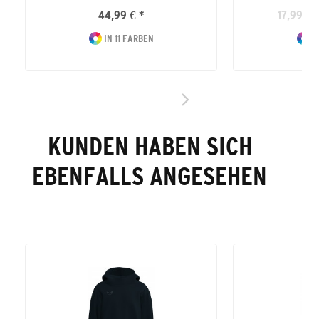
44,99 € *
17,99 € 
IN 11 FARBEN
I
KUNDEN HABEN SICH
EBENFALLS ANGESEHEN