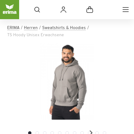
ERIMA
Herren
Sweatshirts & Hoodies
TS Hoody Unisex Erwachsene