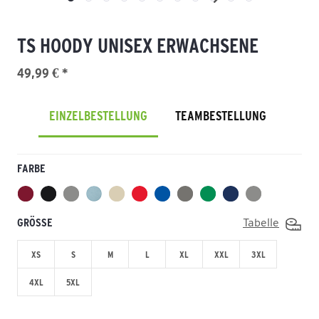
TS HOODY UNISEX ERWACHSENE
49,99 € *
EINZELBESTELLUNG
TEAMBESTELLUNG
FARBE
GRÖSSE
Tabelle
XS
S
M
L
XL
XXL
3XL
4XL
5XL