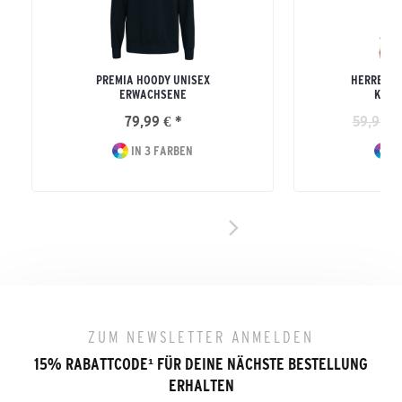
PREMIA HOODY UNISEX
HERREN E
ERWACHSENE
KAPU
79,99 € *
59,99 €
IN 3 FARBEN
I
ZUM NEWSLETTER ANMELDEN
15% RABATTCODE
¹
FÜR DEINE NÄCHSTE BESTELLUNG
ERHALTEN