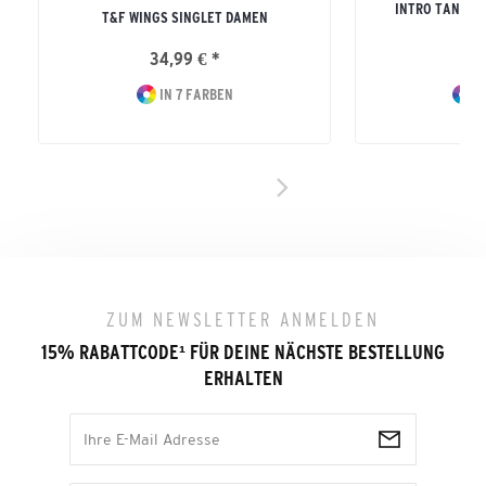
INTRO TANK T
T&F WINGS SINGLET DAMEN
ERW
34,99 € *
19
IN 7 FARBEN
I
ZUM NEWSLETTER ANMELDEN
15% RABATTCODE
¹
FÜR DEINE NÄCHSTE BESTELLUNG
ERHALTEN