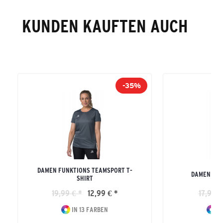
KUNDEN KAUFTEN AUCH
-35%
DAMEN FUNKTIONS TEAMSPORT T-
DAMEN TEA
SHIRT
19,99 € *
12,99 € *
17,99 €
IN 13 FARBEN
IN