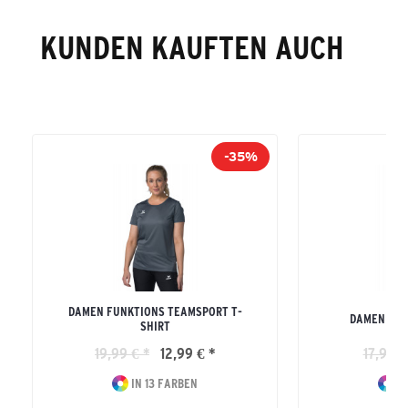
KUNDEN KAUFTEN AUCH
-35%
DAMEN FUNKTIONS TEAMSPORT T-
DAMEN TEA
SHIRT
19,99 € *
12,99 € *
17,99 €
IN 13 FARBEN
IN