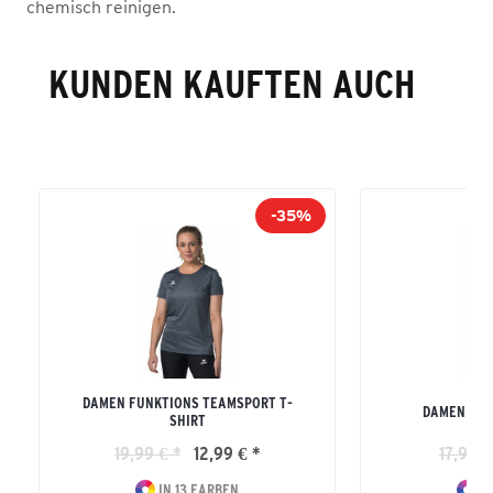
chemisch reinigen.
KUNDEN KAUFTEN AUCH
-35%
DAMEN FUNKTIONS TEAMSPORT T-
DAMEN TEA
SHIRT
19,99 € *
12,99 € *
17,99 €
IN 13 FARBEN
IN