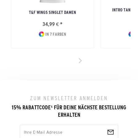
INTRO TANK T
T&F WINGS SINGLET DAMEN
ERW
34,99 € *
19
IN 7 FARBEN
I
ZUM NEWSLETTER ANMELDEN
15% RABATTCODE
¹
FÜR DEINE NÄCHSTE BESTELLUNG
ERHALTEN