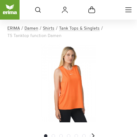
ERIMA
Damen
Shirts
Tank Tops & Singlets
TS Tanktop function Damen